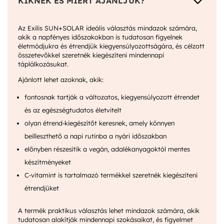
3
KIKNEK ÉS MIÉRT AJÁNLJUK?
Az Exilis SUN+SOLAR ideális választás mindazok számára,
akik a napfényes időszakokban is tudatosan figyelnek
életmódjukra és étrendjük kiegyensúlyozottságára, és célzott
összetevőkkel szeretnék kiegészíteni mindennapi
táplálkozásukat.
Ajánlott lehet azoknak, akik:
fontosnak tartják a változatos, kiegyensúlyozott étrendet
és az egészségtudatos életvitelt
olyan étrend‑kiegészítőt keresnek, amely könnyen
beilleszthető a napi rutinba a nyári időszakban
előnyben részesítik a vegán, adalékanyagoktól mentes
készítményeket
C‑vitamint is tartalmazó termékkel szeretnék kiegészíteni
étrendjüket
A termék praktikus választás lehet mindazok számára, akik
tudatosan alakítják mindennapi szokásaikat, és figyelmet