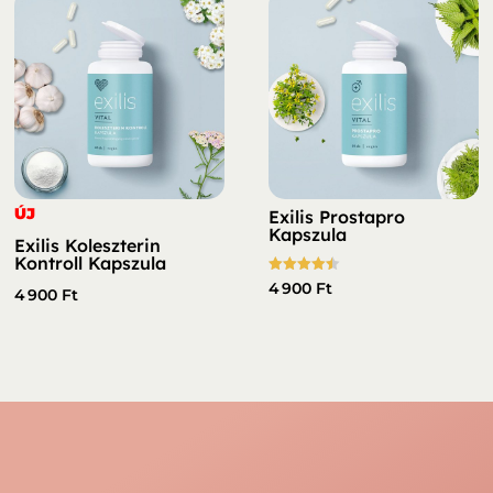
ÚJ
Exilis Prostapro
Kapszula
Exilis Koleszterin
Kontroll Kapszula
Értékelés:
4 900
Ft
4 900
Ft
4.50
/ 5