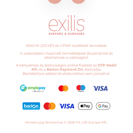
NNGYK (OGYÉI) és CPNP notifikált termékek.
A weboldalon használt termékképek illusztrációk és
eltérhetnek a valóságtól.
A kényelmes és biztonságos online fizetést az
OTP Mobil
Kft.
és a
Barion Payment Zrt.
biztosítja.
Bankkártya adatai áruházunkhoz nem jutnak el.
Vedd meg és kaphatsz
399
hűségpontot!
Minden jog fenntartva © 2026 Fit Life Europe Kft.
Exilis
-
+
KOSÁRBA TESZEM
SUN+SOLAR