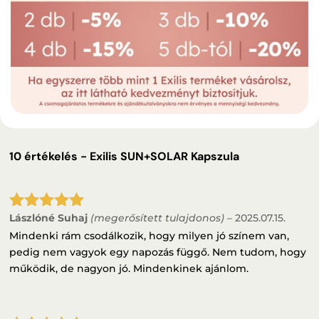
10 értékelés -
Exilis SUN+SOLAR Kapszula
Lászlóné Suhaj
(megerősített tulajdonos)
–
2025.07.15.
Értékelés:
5
/ 5
Mindenki rám csodálkozik, hogy milyen jó színem van,
pedig nem vagyok egy napozás függő. Nem tudom, hogy
működik, de nagyon jó. Mindenkinek ajánlom.