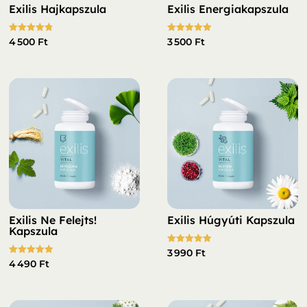
Exilis Hajkapszula
Exilis Energiakapszula
Értékelés:
Értékelés:
4 500
Ft
3 500
Ft
4.78
5.00
/ 5
/ 5
Exilis Ne Felejts!
Exilis Húgyúti Kapszula
Kapszula
Értékelés:
3 990
Ft
5.00
Értékelés:
4 490
Ft
/ 5
5.00
/ 5