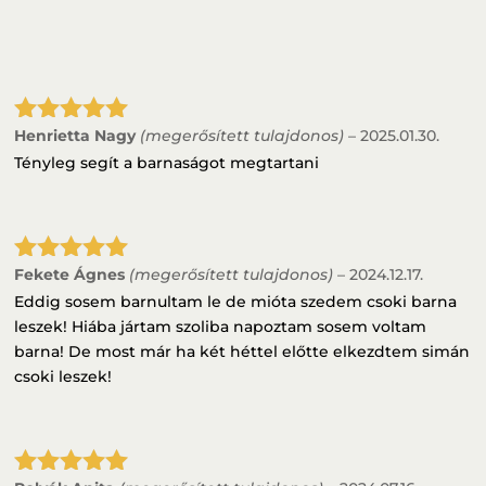
Henrietta Nagy
(megerősített tulajdonos)
–
2025.01.30.
Értékelés:
5
/ 5
Tényleg segít a barnaságot megtartani
Fekete Ágnes
(megerősített tulajdonos)
–
2024.12.17.
Értékelés:
5
/ 5
Eddig sosem barnultam le de mióta szedem csoki barna
leszek! Hiába jártam szoliba napoztam sosem voltam
barna! De most már ha két héttel előtte elkezdtem simán
csoki leszek!