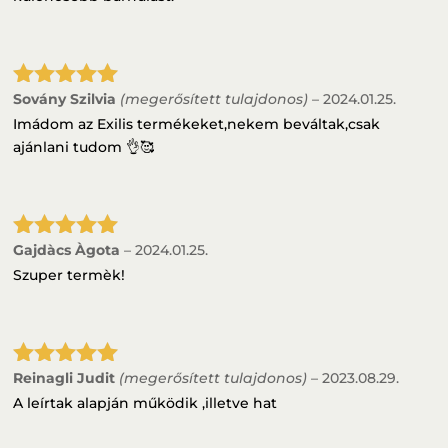
Sovány Szilvia
(megerősített tulajdonos)
–
2024.01.25.
Értékelés:
5
/ 5
Imádom az Exilis termékeket,nekem beváltak,csak
ajánlani tudom 👌🥰
Gajdàcs Àgota
–
2024.01.25.
Értékelés:
5
/ 5
Szuper termèk!
Reinagli Judit
(megerősített tulajdonos)
–
2023.08.29.
Értékelés:
5
/ 5
A leírtak alapján működik ,illetve hat