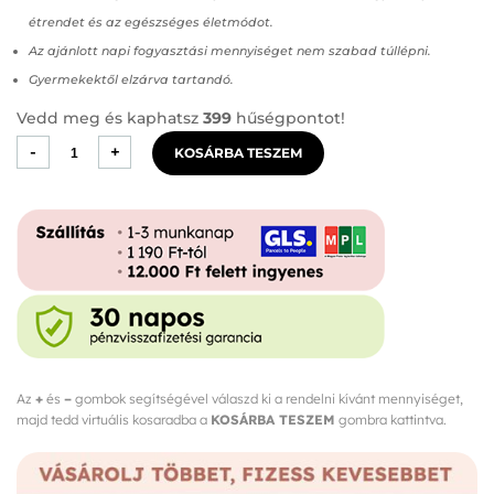
étrendet és az egészséges életmódot.
Az ajánlott napi fogyasztási mennyiséget nem szabad túllépni.
Gyermekektől elzárva tartandó.
Vedd meg és kaphatsz
399
hűségpontot!
Exilis
-
+
KOSÁRBA TESZEM
SUN+SOLAR
Kapszula
mennyiség
Az
+
és
–
gombok segítségével válaszd ki a rendelni kívánt mennyiséget,
majd tedd virtuális kosaradba a
KOSÁRBA TESZEM
gombra kattintva.