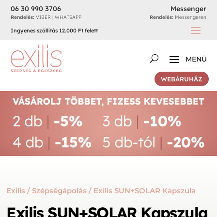
06 30 990 3706
Messenger
Rendelés:
VIBER | WHATSAPP
Rendelés:
Messengeren
Ingyenes szállítás 12.000 Ft felett
WEBÁRUHÁZ
Exilis
/
Szépségápolás
/ Exilis SUN+SOLAR Kapszula
Exilis SUN+SOLAR Kapszula