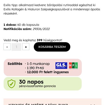
Exilis tipp: alkalmazd kedvenc bőrápolási rutinoddal egészítsd ki
Exilis Kollagén & Hialuron Szépségkapszulával a mindennapi ápolás
részeként.
1 doboz:
60 db kapszula
Notifikációs szám:
29306/2022
Vedd meg és kaphatsz
399
hűségpontot!
Exilis
-
+
KOSÁRBA TESZEM
SUN+SOLAR
Kapszula
mennyiség