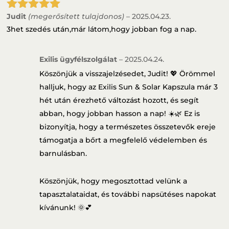
Judit
(megerősített tulajdonos)
–
2025.04.23.
Értékelés:
5
/ 5
3het szedés után,már látom,hogy jobban fog a nap.
Exilis ügyfélszolgálat
–
2025.04.24.
Köszönjük a visszajelzésedet, Judit! 💖 Örömmel
halljuk, hogy az Exilis Sun & Solar Kapszula már 3
hét után érezhető változást hozott, és segít
abban, hogy jobban hasson a nap! ☀️🌿 Ez is
bizonyítja, hogy a természetes összetevők ereje
támogatja a bőrt a megfelelő védelemben és
barnulásban.
Köszönjük, hogy megosztottad velünk a
tapasztalataidat, és további napsütéses napokat
kívánunk! 🌞💕