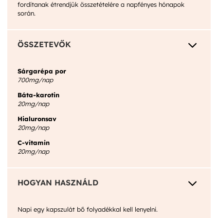
fordítanak étrendjük összetételére a napfényes hónapok
során.
3
ÖSSZETEVŐK
Sárgarépa por
700mg/nap
Báta-karotin
20mg/nap
Hialuronsav
20mg/nap
C-vitamin
20mg/nap
3
HOGYAN HASZNÁLD
Napi egy kapszulát bő folyadékkal kell lenyelni.