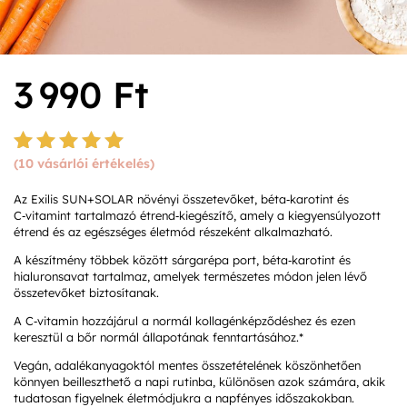
3 990
Ft
(
10
vásárlói értékelés)
Értékelé
s
4.90
Az Exilis SUN+SOLAR növényi összetevőket, béta‑karotint és
az 5-ből,
C‑vitamint tartalmazó étrend‑kiegészítő, amely a kiegyensúlyozott
értékelé
étrend és az egészséges életmód részeként alkalmazható.
s
alapján
A készítmény többek között sárgarépa port, béta‑karotint és
hialuronsavat tartalmaz, amelyek természetes módon jelen lévő
összetevőket biztosítanak.
A C‑vitamin hozzájárul a normál kollagénképződéshez és ezen
keresztül a bőr normál állapotának fenntartásához.*
Vegán, adalékanyagoktól mentes összetételének köszönhetően
könnyen beilleszthető a napi rutinba, különösen azok számára, akik
tudatosan figyelnek életmódjukra a napfényes időszakokban.