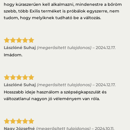
hogy kúraszerűen kell alkalmazni, mindenestre a bőröm
szebb, több Exilis terméket is próbálok egyszerre, nem
tudom, hogy melyiknek tudható be a változás.
Lászlóné Suhaj
(megerősített tulajdonos)
–
2024.12.17.
Értékelés:
5
/ 5
Imádom.
Lászlóné Suhaj
(megerősített tulajdonos)
–
2024.12.17.
Értékelés:
5
/ 5
Hosszabb ideje használom a szépségkapszulát és
változatlanul nagyon jó véleményem van róla.
Nagy Józsefné
(megerősített tulajdonos)
–
2024.10.11.
Értékelés: