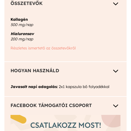
3
ÖSSZETEVŐK
Kollagén
500 mg/nap
Hialuronsav
200 mg/nap
Részletes ismertető az összetevőkről
3
HOGYAN HASZNÁLD
Javasolt napi adagolás:
2x1 kapszula bő folyadékkal
3
FACEBOOK TÁMOGATÓI CSOPORT