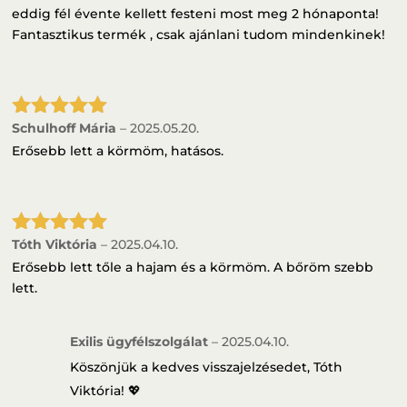
eddig fél évente kellett festeni most meg 2 hónaponta!
Fantasztikus termék , csak ajánlani tudom mindenkinek!
Schulhoff Mária
–
2025.05.20.
Értékelés:
5
/ 5
Erősebb lett a körmöm, hatásos.
Tóth Viktória
–
2025.04.10.
Értékelés:
5
/ 5
Erősebb lett tőle a hajam és a körmöm. A bőröm szebb
lett.
Exilis ügyfélszolgálat
–
2025.04.10.
Köszönjük a kedves visszajelzésedet, Tóth
Viktória! 💖