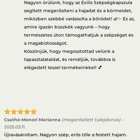
Nagyon örülünk, hogy az Exilis Szépségkapszula
segített megerősíteni a hajadat és a körmeidet,
miközben szebbé varázsolta a bőrödet! 🌿✨ Ez az,
amire igazán büszkék vagyunk – hogy
természetes úton támogathatjuk a szépséget és
a magabiztosságot.
Köszönjük, hogy megosztottad velünk a
tapasztalataidat, és reméljük, továbbra is
elégedett leszel termékeinkkel! 💕
Csathó-Monori Marianna
(megerősített tulajdonos)
–
Értékelés:
5
/ 5
2025.03.11.
Újravásároltam. Nagyon szép, erős tőle a festett hajam.