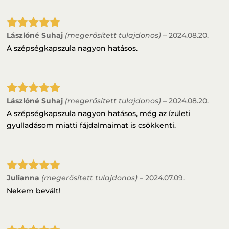
Lászlóné Suhaj
(megerősített tulajdonos)
–
2024.08.20.
Értékelés:
5
/ 5
A szépségkapszula nagyon hatásos.
Lászlóné Suhaj
(megerősített tulajdonos)
–
2024.08.20.
Értékelés:
5
/ 5
A szépségkapszula nagyon hatásos, még az ízületi
gyulladásom miatti fájdalmaimat is csökkenti.
Julianna
(megerősített tulajdonos)
–
2024.07.09.
Értékelés:
5
/ 5
Nekem bevált!