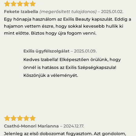
Fekete Izabella
(megerősített tulajdonos)
–
2025.01.02.
Értékelés:
5
/ 5
Egy hónapja használom az Exilis Beauty kapszulát. Eddig a
hajamon vettem észre, hogy sokkal kevesebb hullik ki
mint előtte. Biztos hogy újra fogom venni.
Exilis ügyfélszolgálat
–
2025.01.09.
Kedves Izabella! Elképesztően örülünk, hogy
önnél is hatásos az Exilis Szépségkapszula!
Köszönjük a véleményét.
Csathó-Monori Marianna
–
2024.12.17.
Értékelés:
5
/ 5
Jelenleg az első dobozomat fogyasztom. Azt gondolom,