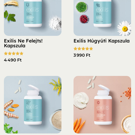
Exilis Ne Felejts!
Exilis Húgyúti Kapszula
Kapszula
Értékelés:
3 990
Ft
5.00
Értékelés:
4 490
Ft
/ 5
5.00
/ 5