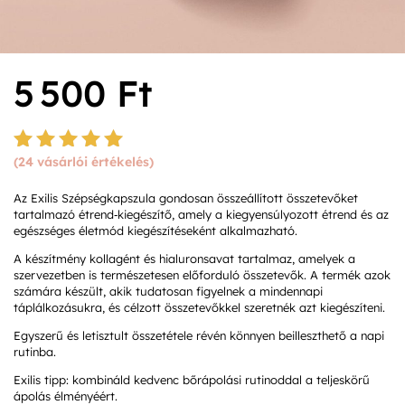
5 500
Ft
(
24
vásárlói értékelés)
Értékelé
s
4.92
Az Exilis Szépségkapszula gondosan összeállított összetevőket
az 5-ből,
tartalmazó étrend‑kiegészítő, amely a kiegyensúlyozott étrend és az
értékelés
egészséges életmód kiegészítéseként alkalmazható.
alapján
A készítmény kollagént és hialuronsavat tartalmaz, amelyek a
szervezetben is természetesen előforduló összetevők. A termék azok
számára készült, akik tudatosan figyelnek a mindennapi
táplálkozásukra, és célzott összetevőkkel szeretnék azt kiegészíteni.
Egyszerű és letisztult összetétele révén könnyen beilleszthető a napi
rutinba.
Exilis tipp: kombináld kedvenc bőrápolási rutinoddal a teljeskörű
ápolás élményéért.