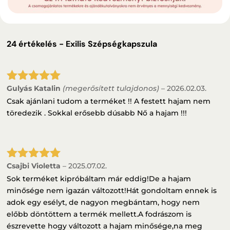
24 értékelés -
Exilis Szépségkapszula
Gulyás Katalin
(megerősített tulajdonos)
–
2026.02.03.
Értékelés:
5
/ 5
Csak ajánlani tudom a terméket !! A festett hajam nem
töredezik . Sokkal erősebb dúsabb Nő a hajam !!!
Csajbi Violetta
–
2025.07.02.
Értékelés:
5
/ 5
Sok terméket kipróbáltam már eddig!De a hajam
minősége nem igazán változott!Hát gondoltam ennek is
adok egy esélyt, de nagyon megbántam, hogy nem
előbb döntöttem a termék mellett.A fodrászom is
észrevette hogy változott a hajam minősége,na meg