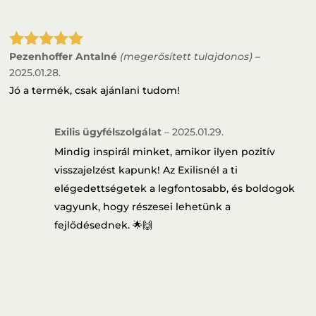
Pezenhoffer Antalné
(megerősített tulajdonos)
–
Értékelés:
5
/ 5
2025.01.28.
Jó a termék, csak ajánlani tudom!
Exilis ügyfélszolgálat
–
2025.01.29.
Mindig inspirál minket, amikor ilyen pozitív
visszajelzést kapunk! Az Exilisnél a ti
elégedettségetek a legfontosabb, és boldogok
vagyunk, hogy részesei lehetünk a
fejlődésednek. 🌟🙌