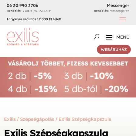
06 30 990 3706
Messenger
Rendelés:
VIBER | WHATSAPP
Rendelés:
Messengeren
Ingyenes szállítás 12.000 Ft felett
WEBÁRUHÁZ
Exilis
/
Szépségápolás
/ Exilis Szépségkapszula
Exilis Szépségkapszula