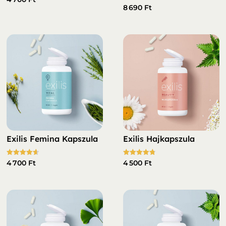
4.50
Értékelés:
8 690
Ft
/ 5
4.73
/ 5
Exilis Femina Kapszula
Exilis Hajkapszula
Értékelés:
Értékelés:
4 700
Ft
4 500
Ft
4.61
4.78
/ 5
/ 5