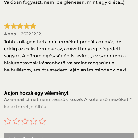
Valóban fogyaszt, nem ideiglenesen, mint egy diéta…)
Anna
–
2022.12.12.
Értékelés:
5
/ 5
Több kollagén tartalmú terméket próbáltam már, de
eddig az exilis terméke az, amivel tényleg elégedett
vagyok. A bőröm egészségén is javított, ez szerintem a
hialuronsavnak köszönhető, valamint megszűnt a
hajhullásom, amióta szedem. Ajánlanám mindenkinek!
Adjon hozzá egy véleményt
Az e-mail címet nem tesszük közzé.
A kötelező mezőket
*
karakterrel jelöltük