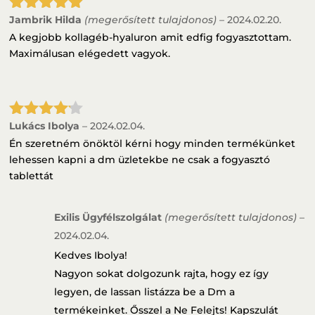
Jambrik Hilda
(megerősített tulajdonos)
–
2024.02.20.
Értékelés:
5
/ 5
A kegjobb kollagéb-hyaluron amit edfig fogyasztottam.
Maximálusan elégedett vagyok.
Lukács Ibolya
–
2024.02.04.
Értékelé
s:
4
/ 5
Én szeretném önöktöl kérni hogy minden termékünket
lehessen kapni a dm üzletekbe ne csak a fogyasztó
tablettát
Exilis Ügyfélszolgálat
(megerősített tulajdonos)
–
2024.02.04.
Kedves Ibolya!
Nagyon sokat dolgozunk rajta, hogy ez így
legyen, de lassan listázza be a Dm a
termékeinket. Ősszel a Ne Felejts! Kapszulát