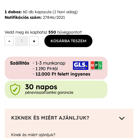
1 doboz:
60 db kapszula (1 havi adag)
Notifikációs szám:
27846/2021
Vedd meg és kaphatsz
550
hűségpontot!
Exilis
-
+
KOSÁRBA TESZEM
Szépségkapszula
mennyiség
3
KIKNEK ÉS MIÉRT AJÁNLJUK?
Kinek és miért ajánljuk?