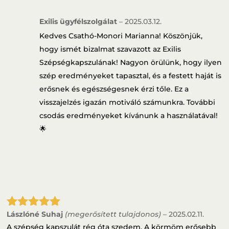
Exilis ügyfélszolgálat
–
2025.03.12.
Kedves Csathó-Monori Marianna! Köszönjük,
hogy ismét bizalmat szavazott az Exilis
Szépségkapszulának! Nagyon örülünk, hogy ilyen
szép eredményeket tapasztal, és a festett haját is
erősnek és egészségesnek érzi tőle. Ez a
visszajelzés igazán motiváló számunkra. További
csodás eredményeket kívánunk a használatával!
🌟
Lászlóné Suhaj
(megerősített tulajdonos)
–
2025.02.11.
Értékelés:
5
/ 5
A szépség kapszulát rég óta szedem. A körmöm erősebb