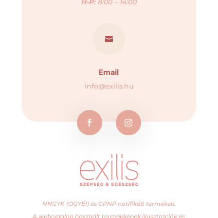
H-P:
8:00 – 14:00

Email
info@exilis.hu
NNGYK (OGYÉI) és CPNP notifikált termékek.
A weboldalon használt termékképek illusztrációk és