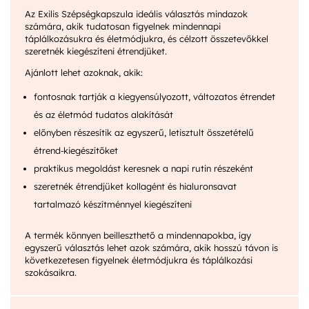
Az Exilis Szépségkapszula ideális választás mindazok
számára, akik tudatosan figyelnek mindennapi
táplálkozásukra és életmódjukra, és célzott összetevőkkel
szeretnék kiegészíteni étrendjüket.
Ajánlott lehet azoknak, akik:
fontosnak tartják a kiegyensúlyozott, változatos étrendet
és az életmód tudatos alakítását
előnyben részesítik az egyszerű, letisztult összetételű
étrend‑kiegészítőket
praktikus megoldást keresnek a napi rutin részeként
szeretnék étrendjüket kollagént és hialuronsavat
tartalmazó készítménnyel kiegészíteni
A termék könnyen beilleszthető a mindennapokba, így
egyszerű választás lehet azok számára, akik hosszú távon is
következetesen figyelnek életmódjukra és táplálkozási
szokásaikra.