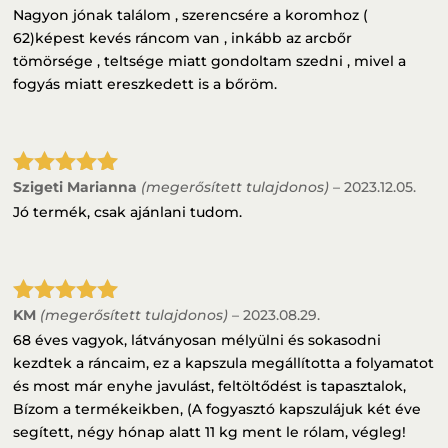
5
/ 5
Nagyon jónak találom , szerencsére a koromhoz (
62)képest kevés ráncom van , inkább az arcbőr
tömörsége , teltsége miatt gondoltam szedni , mivel a
fogyás miatt ereszkedett is a bőröm.
Szigeti Marianna
(megerősített tulajdonos)
–
2023.12.05.
Értékelés:
5
/ 5
Jó termék, csak ajánlani tudom.
KM
(megerősített tulajdonos)
–
2023.08.29.
Értékelés:
5
/ 5
68 éves vagyok, látványosan mélyülni és sokasodni
kezdtek a ráncaim, ez a kapszula megállította a folyamatot
és most már enyhe javulást, feltöltődést is tapasztalok,
Bízom a termékeikben, (A fogyasztó kapszulájuk két éve
segített, négy hónap alatt 11 kg ment le rólam, végleg!