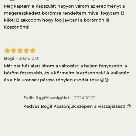
5
/ 5
Megkaptam a kapszulát nagyon várom az eredményt a
megereszkedett bőrömre rendeltem mivel fogytam 13
kilót! Bizakodom hogy fog javítani a bőrömön!!!!
Köszönöm!!!
Bogi
–
2024.10.01.
Értékelés:
5
/ 5
Már pár hét alatt látom a változást: a hajam fényesebb, a
bőröm feszesebb, és a körmeim is erősebbek! A kollagén
és a hialuronsav párosa tényleg csodát tesz 😊😊
Exilis ügyfélszolgálat
–
2024.10.02.
Kedves Bogi! Köszönjük szépen a visszajelzést! 🙂