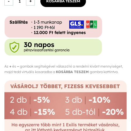
-
+
KOSÁRBA TESZEM
Szépségkapszula
mennyiség
Az
+
és
–
gombok segítségével válaszd ki a rendelni kívánt mennyiséget,
majd tedd virtuális kosaradba a
KOSÁRBA TESZEM
gombra kattintva.