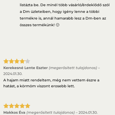
listázta be. De minél több vásárló/érdeklődő szól
a Dm üzleteiben, hogy igény lenne a többi
termékre is, annál hamarabb lesz a Dm-ben az
összes termékünk! 🙂
Kerekesné Lente Eszter
(megerősített tulajdonos)
–
Értékelé
s:
4
/ 5
2024.01.30.
A hajam miatt rendeltem, még nem vettem észre a
hatást, a körmöm viszont erosebb lett.
Makkos Éva
(megerősített tulajdonos)
–
2024.01.30.
Értékelés: