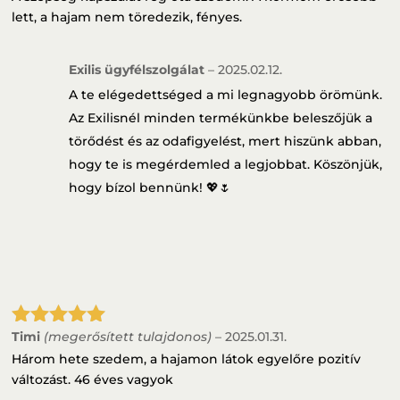
lett, a hajam nem töredezik, fényes.
Exilis ügyfélszolgálat
–
2025.02.12.
A te elégedettséged a mi legnagyobb örömünk.
Az Exilisnél minden termékünkbe beleszőjük a
törődést és az odafigyelést, mert hiszünk abban,
hogy te is megérdemled a legjobbat. Köszönjük,
hogy bízol bennünk! 💖🌷
Timi
(megerősített tulajdonos)
–
2025.01.31.
Értékelés:
5
/ 5
Három hete szedem, a hajamon látok egyelőre pozitív
változást. 46 éves vagyok