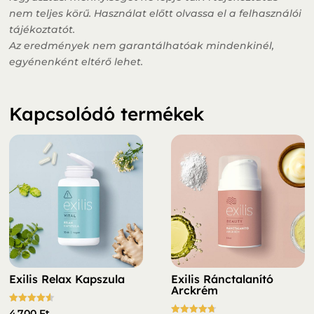
nem teljes körű. Használat előtt olvassa el a felhasználói
tájékoztatót.
Az eredmények nem garantálhatóak mindenkinél,
egyénenként eltérő lehet.
Kapcsolódó termékek
Exilis Relax Kapszula
Exilis Ránctalanító
Arckrém
Értékelés:
4 700
Ft