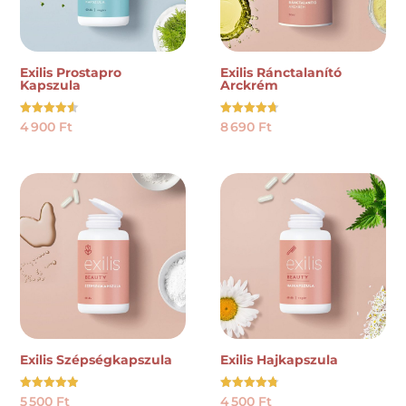
Exilis Prostapro
Exilis Ránctalanító
Kapszula
Arckrém
Értékelés:
Értékelés:
4 900
Ft
8 690
Ft
4.50
4.73
/ 5
/ 5
Exilis Szépségkapszula
Exilis Hajkapszula
Értékelés:
Értékelés:
5 500
Ft
4 500
Ft