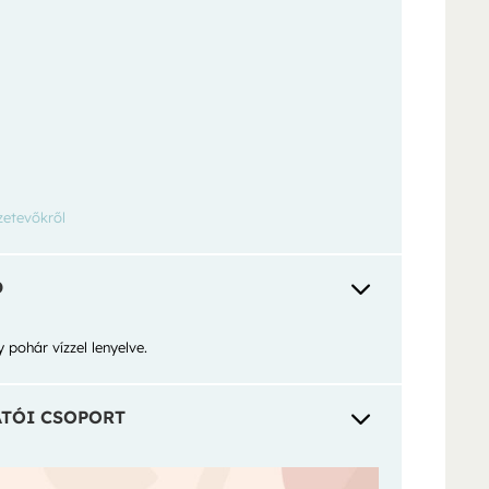
zetevőkről
3
D
 pohár vízzel lenyelve.
3
TÓI CSOPORT