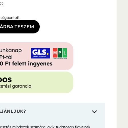
22
ségpontot!
ÁRBA TESZEM
3
AJÁNLJUK?
választás mindazok számára, akik tudatosan figyelnek