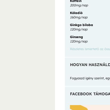
Koffein
200mg/nap
Kóladió
160mg/nap
Ginkgo biloba
120mg/nap
Ginseng
120mg/nap
Részletes ismertető az öss
HOGYAN HASZNÁL
Fogyaszd igény szerint, egy
FACEBOOK TÁMOGA