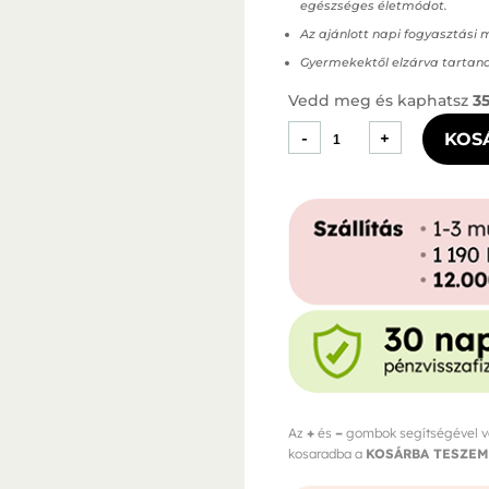
egészséges életmódot.
Az ajánlott napi fogyasztási
Gyermekektől elzárva tartan
Vedd meg és kaphatsz
3
Exilis
-
+
KOS
Energiakapszula
mennyiség
Az
+
és
–
gombok segítségével vál
kosaradba a
KOSÁRBA TESZEM