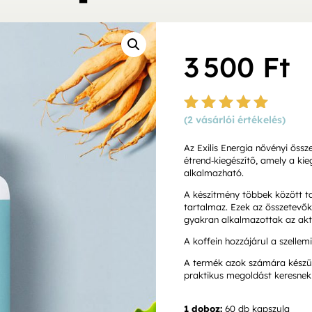
3 500
Ft
(
2
vásárlói értékelés)
Értékelé
s
5.00
Az Exilis Energia növényi ös
az 5-ből,
étrend‑kiegészítő, amely a ki
értékelés
alkalmazható.
alapján
A készítmény többek között tau
tartalmaz. Ezek az összetevők
gyakran alkalmazottak az ak
A koffein hozzájárul a szellem
A termék azok számára készült
praktikus megoldást keresnek
1 doboz:
60 db kapszula