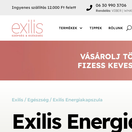
06 30 990 3706

Ingyenes szállítás 12.000 Ft felett
Rendelés:
VIBER | WHA
TERMÉKEK
TIPPEK
RÓLUNK
Exilis
/
Egészség
/ Exilis Energiakapszula
Exilis Energ