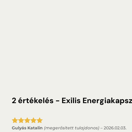
2 értékelés -
Exilis Energiakaps
Gulyás Katalin
(megerősített tulajdonos)
–
2026.02.03.
Értékelés: