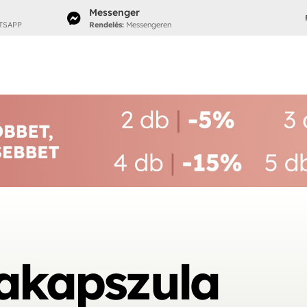
Messenger

TSAPP
Rendelés:
Messengeren
iakapszula