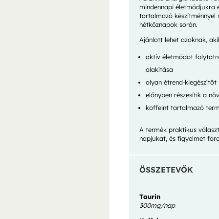
mindennapi életmódjukra és
tartalmazó készítménnyel 
hétköznapok során.
Ajánlott lehet azoknak, aki
aktív életmódot folytat
alakítása
olyan étrend‑kiegészítő
előnyben részesítik a növ
koffeint tartalmazó term
A termék praktikus válasz
napjukat, és figyelmet for
ÖSSZETEVŐK
Taurin
300mg/nap