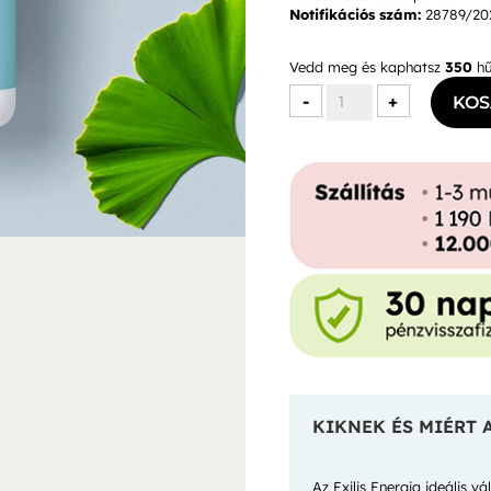
Notifikációs szám:
28789/20
Vedd meg és kaphatsz
350
hű
Exilis
-
+
KOS
Energiakapszula
mennyiség
KIKNEK ÉS MIÉRT 
Az Exilis Energia ideális 