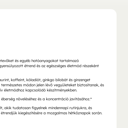
szetevőket és egyéb hatóanyagokat tartalmazó
egyensúlyozott étrend és az egészséges életmód részeként
rint, koffeint, kóladiót, ginkgo bilobát és ginzenget
 természetes módon jelen lévő vegyületeket biztosítanak, és
tív életmódhoz kapcsolódó készítményekben.
i éberség növeléséhez és a koncentráció javításához.*
, akik tudatosan figyelnek mindennapi rutinjukra, és
 étrendjük kiegészítésére a mozgalmas hétköznapok során.