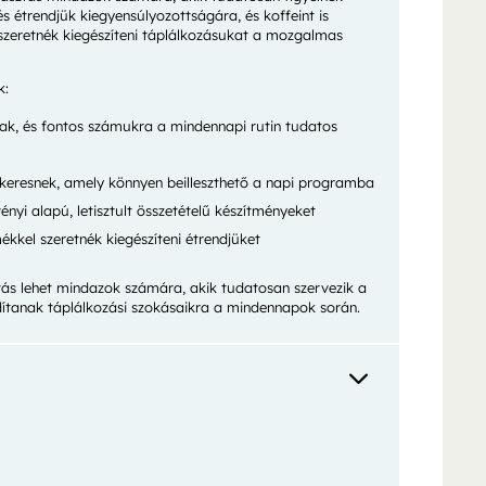
 étrendjük kiegyensúlyozottságára, és koffeint is
szeretnék kiegészíteni táplálkozásukat a mozgalmas
k:
nak, és fontos számukra a mindennapi rutin tudatos
t keresnek, amely könnyen beilleszthető a napi programba
ényi alapú, letisztult összetételű készítményeket
ékkel szeretnék kiegészíteni étrendjüket
tás lehet mindazok számára, akik tudatosan szervezik a
dítanak táplálkozási szokásaikra a mindennapok során.
3