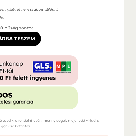
 mennyiséget nem szabad túllépni.
dó.
50
hűségpontot!
ÁRBA TESZEM
aszd ki a rendelni kívánt mennyiséget, majd tedd virtuális
gombra kattintva.