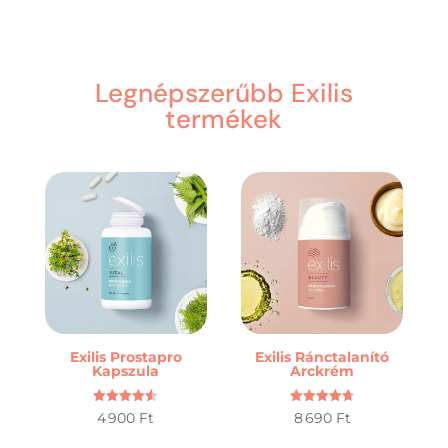
Legnépszerűbb Exilis
termékek
Exilis Prostapro
Exilis Ránctalanító
Kapszula
Arckrém
Értékelés:
Értékelés:
4 900
Ft
8 690
Ft
4.50
4.73
/ 5
/ 5