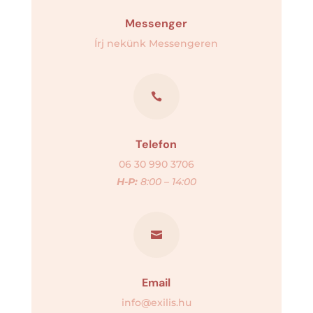
Messenger
Írj nekünk Messengeren

Telefon
06 30 990 3706
H-P:
8:00 – 14:00

Email
info@exilis.hu