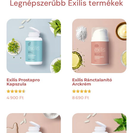
Legnépszerűbb Exilis termékek
Exilis Prostapro
Exilis Ránctalanító
Kapszula
Arckrém
Értékelés:
Értékelés:
4 900
Ft
8 690
Ft
4.50
4.73
/ 5
/ 5