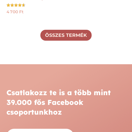
Értékelés:
4 700
Ft
4.61
/ 5
ÖSSZES TERMÉK
Csatlakozz te is a több mint
39.000 fős Facebook
csoportunkhoz