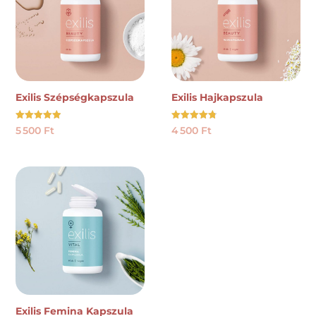
Exilis Szépségkapszula
Exilis Hajkapszula
Értékelés:
Értékelés:
5 500
Ft
4 500
Ft
4.92
4.78
/ 5
/ 5
Exilis Femina Kapszula