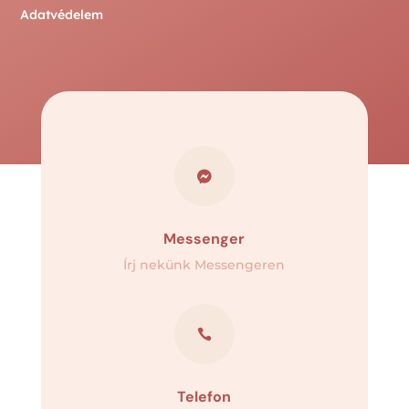
Adatvédelem

Messenger
Írj nekünk Messengeren

Telefon