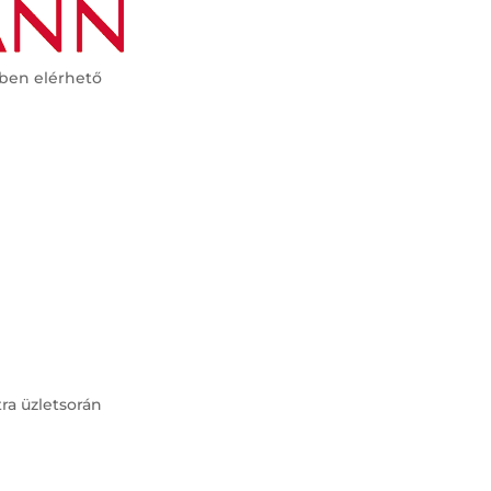
tben elérhető
tra üzletsorán