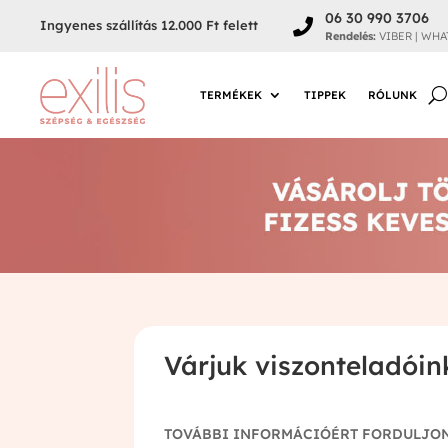
06 30 990 3706

Ingyenes szállítás 12.000 Ft felett
Rendelés:
VIBER | WHA
TERMÉKEK
TIPPEK
RÓLUNK
Várjuk viszonteladóink
TOVÁBBI INFORMÁCIÓÉRT FORDULJO