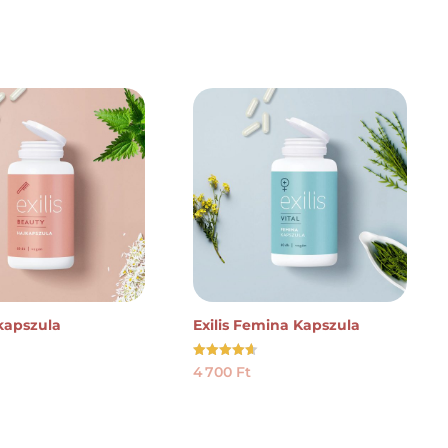
jkapszula
Exilis Femina Kapszula
Értékelés:
4 700
Ft
4.61
/ 5