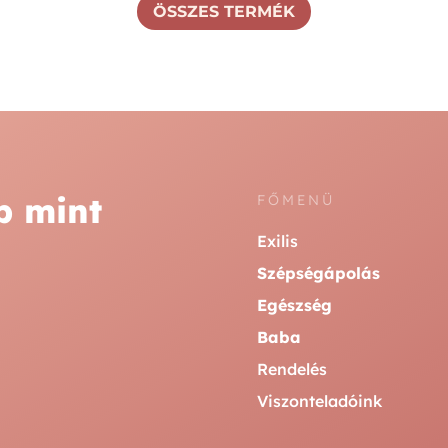
ÖSSZES TERMÉK
b mint
FŐMENÜ
Exilis
Szépségápolás
Egészség
Baba
Rendelés
Viszonteladóink