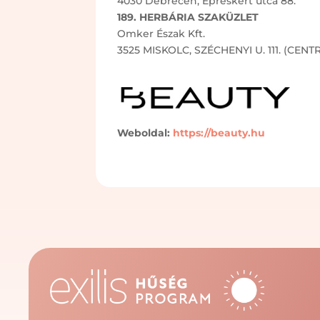
4030 Debrecen, Epreskert utca 88.
189. HERBÁRIA SZAKÜZLET
Omker Észak Kft.
3525 MISKOLC, SZÉCHENYI U. 111. (CE
Weboldal:
https://beauty.hu