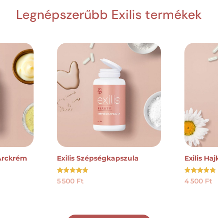
Legnépszerűbb Exilis termékek
 Arckrém
Exilis Szépségkapszula
Exilis Ha
Értékelés:
Értékelés:
5 500
Ft
4 500
Ft
4.92
4.78
/ 5
/ 5