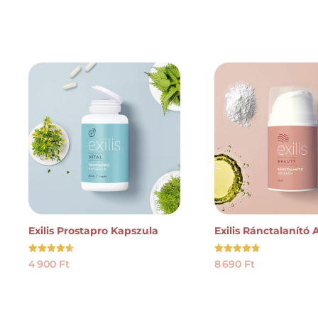
Exilis Prostapro Kapszula
Exilis Ránctalanító
Értékelés:
Értékelés:
4 900
Ft
8 690
Ft
4.50
4.73
/ 5
/ 5