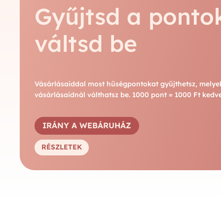
Gyűjtsd a ponto
váltsd be
Vásárlásaiddal most hűségpontokat gyűjthetsz, melye
vásárlásaidnál válthatsz be. 1000 pont = 1000 Ft ked
IRÁNY A WEBÁRUHÁZ
RÉSZLETEK