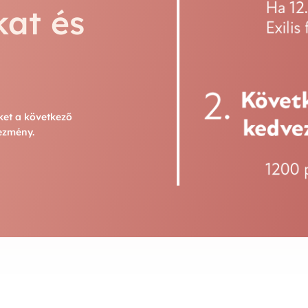
kat és
ket a következő
vezmény.