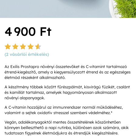
4 900
Ft
(
2
vásárlói értékelés)
Értékelé
s
4.50
Az Exilis Prostapro növényi összetevőket és C‑vitamint tartalmazó
az 5-
étrend‑kiegészítő, amely a kiegyensúlyozott étrend és az egészséges
ből,
életmód részeként alkalmazható.
értékelé
s
A készítmény többek között fűrészpálmát, kisvirágú füzikét, csalánt
alapján
és kamillát tartalmaz, amelyek hagyományosan alkalmazott
növényi alapanyagok.
A C‑vitamin hozzájárul az immunrendszer normál működéséhez,
valamint a sejtek oxidatív stresszel szembeni védelméhez.*
Vegán, adalékanyagoktól mentes összetételének köszönhetően
könnyen beilleszthető a napi rutinba, különösen azok számára, akik
tudatosan figyelnek életmódjukra és étrendjük kiegészítésére.