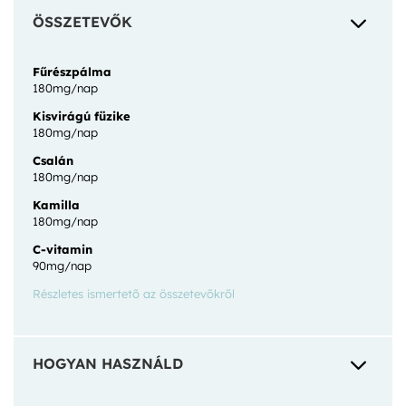
3
ÖSSZETEVŐK
Fűrészpálma
180mg/nap
Kisvirágú füzike
180mg/nap
Csalán
180mg/nap
Kamilla
180mg/nap
C-vitamin
90mg/nap
Részletes ismertető az összetevőkről
3
HOGYAN HASZNÁLD