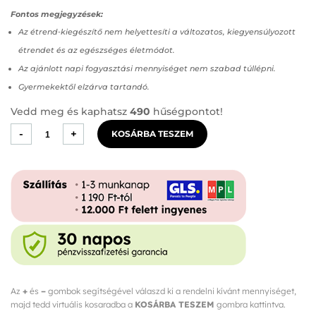
Fontos megjegyzések:
Az étrend‑kiegészítő nem helyettesíti a változatos, kiegyensúlyozott
étrendet és az egészséges életmódot.
Az ajánlott napi fogyasztási mennyiséget nem szabad túllépni.
Gyermekektől elzárva tartandó.
Vedd meg és kaphatsz
490
hűségpontot!
Exilis
-
+
KOSÁRBA TESZEM
Prostapro
Kapszula
mennyiség
Az
+
és
–
gombok segítségével válaszd ki a rendelni kívánt mennyiséget,
majd tedd virtuális kosaradba a
KOSÁRBA TESZEM
gombra kattintva.