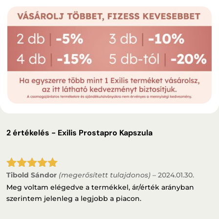
2 értékelés -
Exilis Prostapro Kapszula
Tibold Sándor
(megerősített tulajdonos)
–
2024.01.30.
Értékelés:
5
/ 5
Meg voltam elégedve a termékkel, ár/érték arányban
szerintem jelenleg a legjobb a piacon.