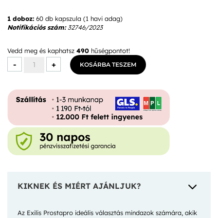
1 doboz:
60 db kapszula (1 havi adag)
Notifikációs szám:
32746/2023
Vedd meg és kaphatsz
490
hűségpontot!
Exilis
-
+
KOSÁRBA TESZEM
Prostapro
Kapszula
mennyiség
3
KIKNEK ÉS MIÉRT AJÁNLJUK?
Az Exilis Prostapro ideális választás mindazok számára, akik