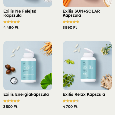
Exilis Ne Felejts!
Exilis SUN+SOLAR
Kapszula
Kapszula
Értékelés:
Értékelés:
4 490
Ft
3 990
Ft
5.00
4.90
/ 5
/ 5
Exilis Energiakapszula
Exilis Relax Kapszula
Értékelés:
Értékelés:
3 500
Ft
4 700
Ft
5.00
4.50
/ 5
/ 5