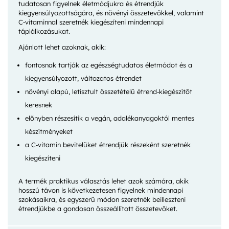
tudatosan figyelnek életmódjukra és étrendjük
kiegyensúlyozottságára, és növényi összetevőkkel, valamint
C‑vitaminnal szeretnék kiegészíteni mindennapi
táplálkozásukat.
Ajánlott lehet azoknak, akik:
fontosnak tartják az egészségtudatos életmódot és a
kiegyensúlyozott, változatos étrendet
növényi alapú, letisztult összetételű étrend‑kiegészítőt
keresnek
előnyben részesítik a vegán, adalékanyagoktól mentes
készítményeket
a C‑vitamin bevitelüket étrendjük részeként szeretnék
kiegészíteni
A termék praktikus választás lehet azok számára, akik
hosszú távon is következetesen figyelnek mindennapi
szokásaikra, és egyszerű módon szeretnék beilleszteni
étrendjükbe a gondosan összeállított összetevőket.