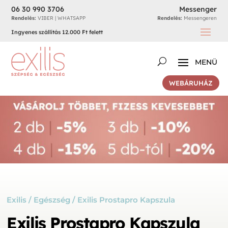
06 30 990 3706
Messenger
Rendelés:
VIBER | WHATSAPP
Rendelés:
Messengeren
Ingyenes szállítás 12.000 Ft felett
WEBÁRUHÁZ
Exilis
/
Egészség
/ Exilis Prostapro Kapszula
Exilis Prostapro Kapszula