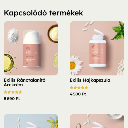
Kapcsolódó termékek
Exilis Ránctalanító
Exilis Hajkapszula
Arckrém
Értékelés:
4 500
Ft
4.78
Értékelés:
8 690
Ft
/ 5
4.73
/ 5