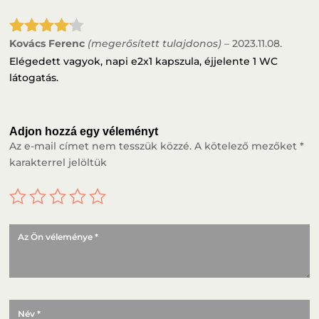
Kovács Ferenc
(megerősített tulajdonos)
–
2023.11.08.
Értékelé
s:
4
/ 5
Elégedett vagyok, napi e2x1 kapszula, éjjelente 1 WC
látogatás.
Adjon hozzá egy véleményt
Az e-mail címet nem tesszük közzé.
A kötelező mezőket
*
karakterrel jelöltük