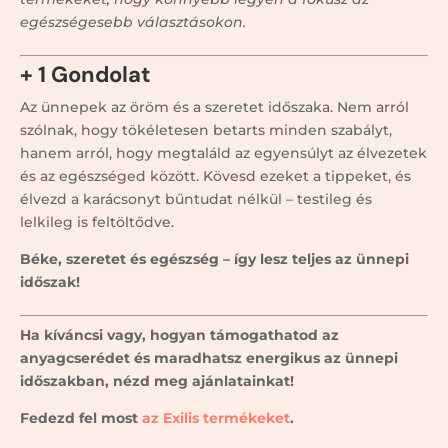
egészségesebb választásokon.
+ 1 Gondolat
Az ünnepek az öröm és a szeretet időszaka. Nem arról
szólnak, hogy tökéletesen betarts minden szabályt,
hanem arról, hogy megtaláld az egyensúlyt az élvezetek
és az egészséged között. Kövesd ezeket a tippeket, és
élvezd a karácsonyt bűntudat nélkül – testileg és
lelkileg is feltöltődve.
Béke, szeretet és egészség – így lesz teljes az ünnepi
időszak!
Ha kíváncsi vagy, hogyan támogathatod az
anyagcserédet és maradhatsz energikus az ünnepi
időszakban, nézd meg ajánlatainkat!
Fedezd fel most
az Exilis termékeket
.