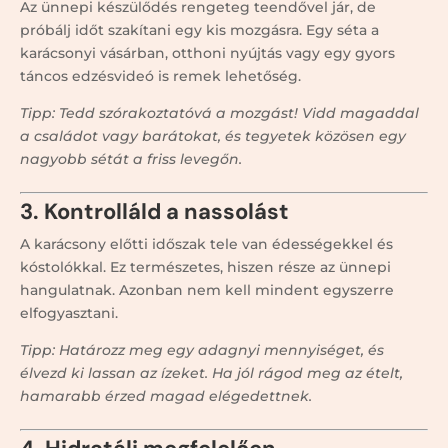
Az ünnepi készülődés rengeteg teendővel jár, de
próbálj időt szakítani egy kis mozgásra. Egy séta a
karácsonyi vásárban, otthoni nyújtás vagy egy gyors
táncos edzésvideó is remek lehetőség.
Tipp: Tedd szórakoztatóvá a mozgást! Vidd magaddal
a családot vagy barátokat, és tegyetek közösen egy
nagyobb sétát a friss levegőn.
3. Kontrolláld a nassolást
A karácsony előtti időszak tele van édességekkel és
kóstolókkal. Ez természetes, hiszen része az ünnepi
hangulatnak. Azonban nem kell mindent egyszerre
elfogyasztani.
Tipp: Határozz meg egy adagnyi mennyiséget, és
élvezd ki lassan az ízeket. Ha jól rágod meg az ételt,
hamarabb érzed magad elégedettnek.