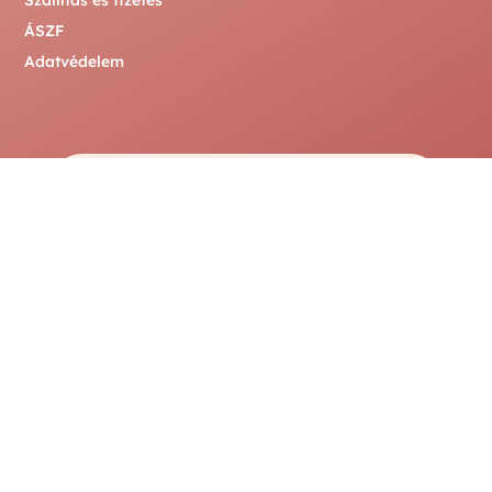
ÁSZF
Adatvédelem

Messenger
Írj nekünk Messengeren
