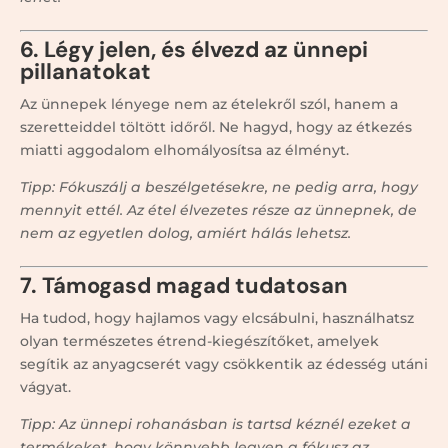
6. Légy jelen, és élvezd az ünnepi
pillanatokat
Az ünnepek lényege nem az ételekről szól, hanem a
szeretteiddel töltött időről. Ne hagyd, hogy az étkezés
miatti aggodalom elhomályosítsa az élményt.
Tipp: Fókuszálj a beszélgetésekre, ne pedig arra, hogy
mennyit ettél. Az étel élvezetes része az ünnepnek, de
nem az egyetlen dolog, amiért hálás lehetsz.
7. Támogasd magad tudatosan
Ha tudod, hogy hajlamos vagy elcsábulni, használhatsz
olyan természetes étrend-kiegészítőket, amelyek
segítik az anyagcserét vagy csökkentik az édesség utáni
vágyat.
Tipp: Az ünnepi rohanásban is tartsd kéznél ezeket a
termékeket, hogy könnyebb legyen a fókusz az