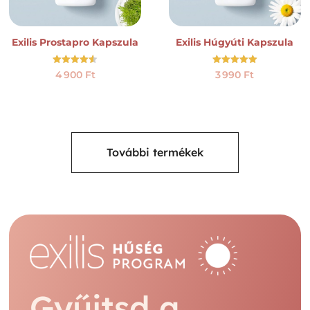
Exilis Prostapro Kapszula
Exilis Húgyúti Kapszula
Értékelés:
Értékelés:
4 900
Ft
3 990
Ft
4.50
5.00
/ 5
/ 5
További termékek
Gyűjtsd a