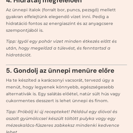
4. Hidratálj megfelelően
Az ünnepi italok (forralt bor, puncs, pezsgő) mellett
gyakran elfelejtünk elegendő vizet inni. Pedig a
hidratáció fontos az energiaszint és az anyagcsere
szempontjából is.
Tipp: Igyál egy pohár vizet minden étkezés előtt és
után, hogy megelőzd a túlevést, és fenntartsd a
hidratációt.
5. Gondolj az ünnepi menüre előre
Ha te készíted a karácsonyi vacsorát, tervezd úgy a
menüt, hogy legyenek könnyebb, egészségesebb
alternatívák is. Egy salátás előétel, natúr sült hús vagy
cukormentes desszert is lehet ünnepi és finom.
Tipp: Próbálj ki új recepteket! Például egy dióval és
aszalt gyümölccsel készült töltött pulyka vagy egy
mézeskalács-fűszeres zabkeksz mindenki kedvence
lehet.