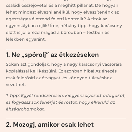
családi összejövetel és a meghitt pillanat. De hogyan
lehet mindezt élvezni anélkül, hogy elveszítenénk az
egészséges életmód feletti kontrollt? A titok az
egyensúlyban rejlik! Íme, néhány tipp, hogy karácsony
előtt is jól érezd magad a bőrödben – testben és
lélekben egyaránt.
1. Ne „spórolj” az étkezéseken
Sokan azt gondolják, hogy a nagy karácsonyi vacsorára
koplalással kell készülni. Ez azonban hiba! Az éhezés
csak felerősíti az étvágyat, és könnyen túlevéshez
vezethet.
?
Tipp: Egyél rendszeresen, kiegyensúlyozott adagokat,
és fogyassz sok fehérjét és rostot, hogy elkerüld az
éhségrohamokat.
2. Mozogj, amikor csak lehet