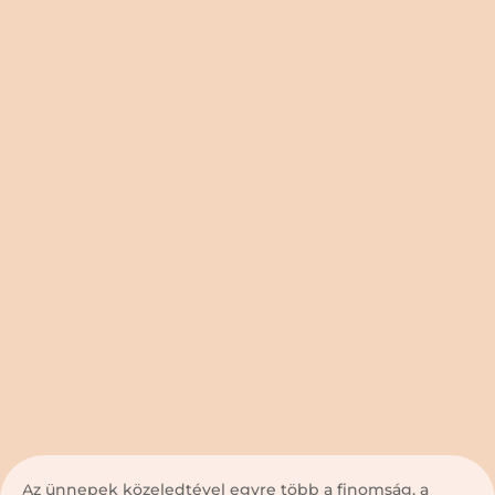
Az ünnepek közeledtével egyre több a finomság, a