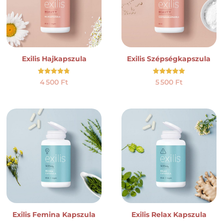
Exilis Hajkapszula
Exilis Szépségkapszula
Értékelés:
Értékelés:
4 500
Ft
5 500
Ft
4.78
4.92
/ 5
/ 5
Exilis Femina Kapszula
Exilis Relax Kapszula