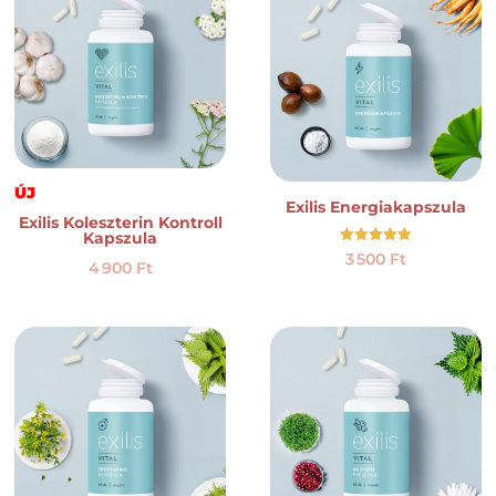
ÚJ
Exilis Energiakapszula
Exilis Koleszterin Kontroll
Kapszula
Értékelés:
3 500
Ft
4 900
Ft
5.00
/ 5