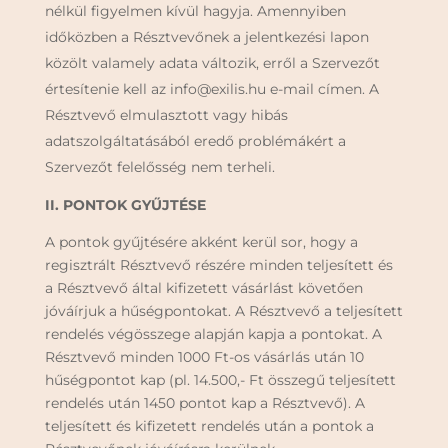
nélkül figyelmen kívül hagyja. Amennyiben
időközben a Résztvevőnek a jelentkezési lapon
közölt valamely adata változik, erről a Szervezőt
értesítenie kell az info@exilis.hu e-mail címen. A
Résztvevő elmulasztott vagy hibás
adatszolgáltatásából eredő problémákért a
Szervezőt felelősség nem terheli.
II. PONTOK GYŰJTÉSE
A pontok gyűjtésére akként kerül sor, hogy a
regisztrált Résztvevő részére minden teljesített és
a Résztvevő által kifizetett vásárlást követően
jóváírjuk a hűségpontokat. A Résztvevő a teljesített
rendelés végösszege alapján kapja a pontokat. A
Résztvevő minden 1000 Ft-os vásárlás után 10
hűségpontot kap (pl. 14.500,- Ft összegű teljesített
rendelés után 1450 pontot kap a Résztvevő). A
teljesített és kifizetett rendelés után a pontok a