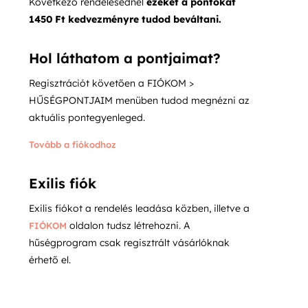
Következő rendelésednél
ezeket a pontokat
1450 Ft kedvezményre tudod beváltani.
Hol láthatom a pontjaimat?
Regisztrációt követően a FIÓKOM >
HŰSÉGPONTJAIM menüben tudod megnézni az
aktuális pontegyenleged.
Tovább a fiókodhoz
Exilis fiók
Exilis fiókot a rendelés leadása közben, illetve a
oldalon tudsz létrehozni. A
FIÓKOM
hűségprogram csak regisztrált vásárlóknak
érhető el.