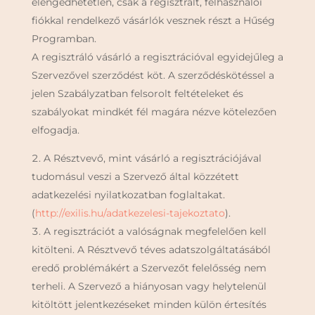
elengedhetetlen, csak a regisztrált, felhasználói
fiókkal rendelkező vásárlók vesznek részt a Hűség
Programban.
A regisztráló vásárló a regisztrációval egyidejűleg a
Szervezővel szerződést köt. A szerződéskötéssel a
jelen Szabályzatban felsorolt feltételeket és
szabályokat mindkét fél magára nézve kötelezően
elfogadja.
A Résztvevő, mint vásárló a regisztrációjával
tudomásul veszi a Szervező által közzétett
adatkezelési nyilatkozatban foglaltakat.
(
http://exilis.hu/adatkezelesi-tajekoztato
).
A regisztrációt a valóságnak megfelelően kell
kitölteni. A Résztvevő téves adatszolgáltatásából
eredő problémákért a Szervezőt felelősség nem
terheli. A Szervező a hiányosan vagy helytelenül
kitöltött jelentkezéseket minden külön értesítés