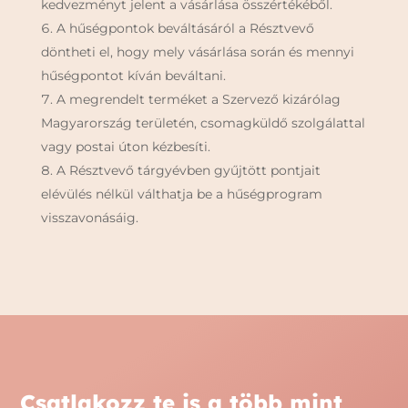
kedvezményt jelent a vásárlása összértékéből.
A hűségpontok beváltásáról a Résztvevő
döntheti el, hogy mely vásárlása során és mennyi
hűségpontot kíván beváltani.
A megrendelt terméket a Szervező kizárólag
Magyarország területén, csomagküldő szolgálattal
vagy postai úton kézbesíti.
A Résztvevő tárgyévben gyűjtött pontjait
elévülés nélkül válthatja be a hűségprogram
visszavonásáig.
Csatlakozz te is a több mint