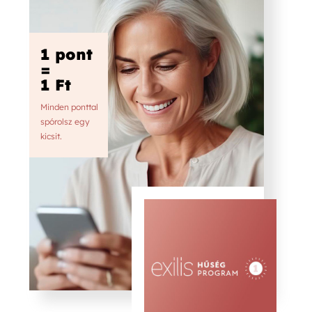
1 pont
=
1 Ft
Minden ponttal
spórolsz egy
kicsit.