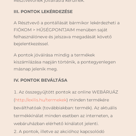
Résztvevőnek jóváírásra kerülnek.
III.
PONTOK LEKÉRDEZÉSE
A Résztvevő a pontállását bármikor lekérdezheti a
FIÓKOM > HŰSÉGPONTJAIM menüben saját
felhasználóneve és jelszava megadását követő
bejelentkezéssel.
A pontok jóváírása mindig a termékek
kiszámlázása napján történik, a pontegyenlegen
másnap jelenik meg.
IV.
PONTOK BEVÁLTÁSA
Az összegyűjtött pontok az online WEBÁRUÁZ
(
http://exilis.hu/termekek
) minden termékére
beválthatóak (továbbiakban: termék). Az aktuális
termékkínálat minden esetben az interneten, a
webáruházban elérhető kínálatot jelenti.
A pontok, illetve az akcióhoz kapcsolódó