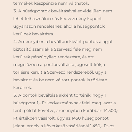
termékek készpénzre nem válthatók.
A hűségpontok beváltásával egyidejűleg nem
lehet felhasználni más kedvezmény kupont
ugyanazon rendeléshez, ahol a hűségpontok
kerülnek beváltásra.
Amennyiben a beváltani kívánt pontok alapját
biztosító számlák a Szervező felé még nem
kerültek pénzügyileg rendezésre, és ezt
megelőzően a pontbeváltásra jogosult fiókja
törlésre került a Szervező rendszeréből, úgy a
beváltott és be nem váltott pontok is törlésre
kerülnek.
A pontok beváltása akként történik, hogy 1
hűségpont 1,- Ft kedvezménynek felel meg, azaz a
fenti példát követve, amennyiben korábban 14.500,-
Ft értékben vásárolt, úgy az 1450 hűségpontot
jelent, amely a következő vásárlásnál 1.450,- Ft-os