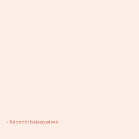
Fogyás-hízás, vagy akár a kettő elegye a jojó effektus.
Fogalmak, amelyek meghatározzák életünket és az
önmagunkhoz való hozzáállásunkat. A külső megfog, a
belső megtart, tartja a mondás, azonban az, ha nem azt
látod a tükörben, amit szeretnél, bizony elégedetlenséget...
« Régebbi bejegyzések