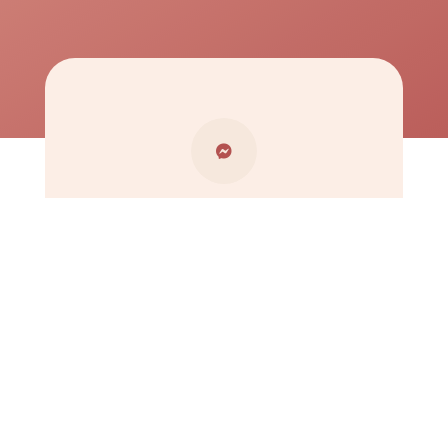

Messenger
Írj nekünk Messengeren

Telefon
06 30 990 3706
H-P:
8:00 – 14:00