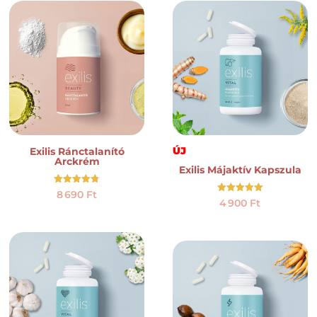
ÚJ
Exilis Ránctalanító
Arckrém
Exilis Májaktív Kapszula
Értékelés:
8 690
Ft
4.73
Értékelés:
4 900
Ft
/ 5
5.00
/ 5