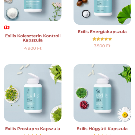
ÚJ
Exilis Energiakapszula
Exilis Koleszterin Kontroll
Kapszula
Értékelés:
3 500
Ft
4 900
Ft
5.00
/ 5
Exilis Prostapro Kapszula
Exilis Húgyúti Kapszula