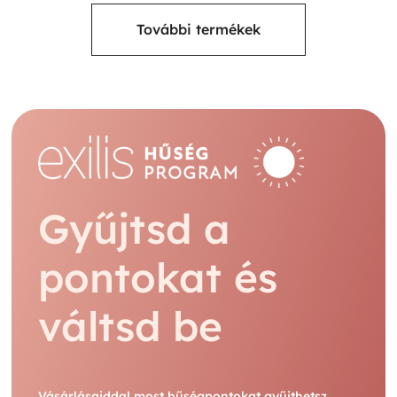
További termékek
Gyűjtsd a
pontokat és
váltsd be
Vásárlásaiddal most hűségpontokat gyűjthetsz,