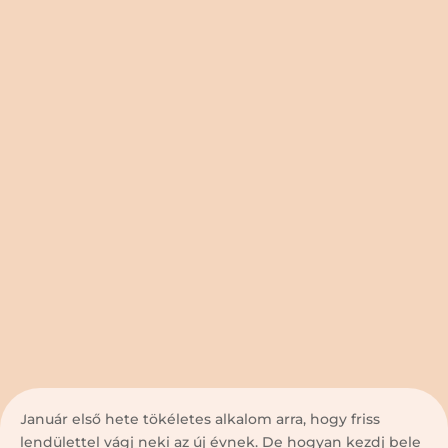
Január első hete tökéletes alkalom arra, hogy friss
lendülettel vágj neki az új évnek. De hogyan kezdj bele