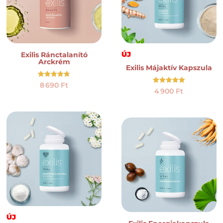
ÚJ
Exilis Ránctalanító
Arckrém
Exilis Májaktív Kapszula
Értékelés:
8 690
Ft
4.73
Értékelés:
4 900
Ft
/ 5
5.00
/ 5
ÚJ