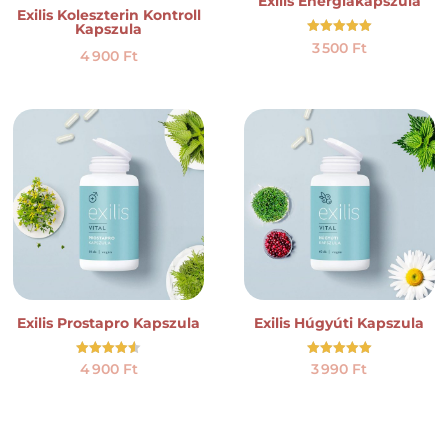
Exilis Energiakapszula
Exilis Koleszterin Kontroll
Kapszula
Értékelés:
3 500
Ft
4 900
Ft
5.00
/ 5
Exilis Prostapro Kapszula
Exilis Húgyúti Kapszula
Értékelés:
Értékelés:
4 900
Ft
3 990
Ft
4.50
5.00
/ 5
/ 5