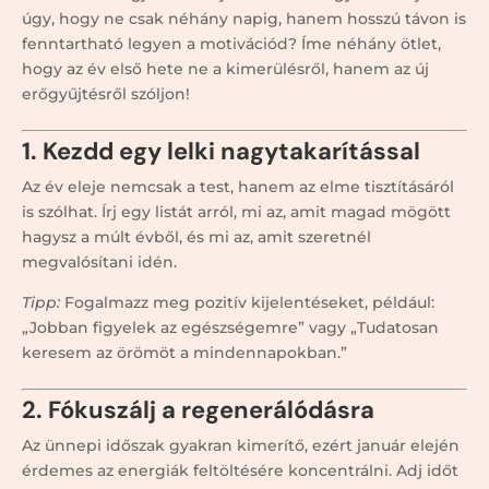
úgy, hogy ne csak néhány napig, hanem hosszú távon is
fenntartható legyen a motivációd? Íme néhány ötlet,
hogy az év első hete ne a kimerülésről, hanem az új
erőgyűjtésről szóljon!
1. Kezdd egy lelki nagytakarítással
Az év eleje nemcsak a test, hanem az elme tisztításáról
is szólhat. Írj egy listát arról, mi az, amit magad mögött
hagysz a múlt évből, és mi az, amit szeretnél
megvalósítani idén.
Tipp:
Fogalmazz meg pozitív kijelentéseket, például:
„Jobban figyelek az egészségemre” vagy „Tudatosan
keresem az örömöt a mindennapokban.”
2. Fókuszálj a regenerálódásra
Az ünnepi időszak gyakran kimerítő, ezért január elején
érdemes az energiák feltöltésére koncentrálni. Adj időt