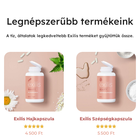
Legnépszerűbb termékeink
A tíz, általatok legkedveltebb Exilis terméket gyűjtöttük össze.
Exilis Hajkapszula
Exilis Szépségkapszula
Értékelés:
Értékelés:
4 500
Ft
5 500
Ft
4.78
4.92
/ 5
/ 5