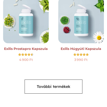
Exilis Prostapro Kapszula
Exilis Húgyúti Kapszula
Értékelés:
Értékelés:
4 900
Ft
3 990
Ft
4.50
5.00
/ 5
/ 5
További termékek