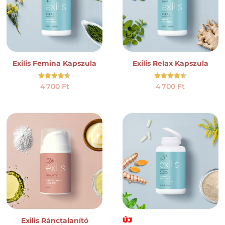
Exilis Femina Kapszula
Exilis Relax Kapszula
Értékelés:
Értékelés:
4 700
Ft
4 700
Ft
4.61
4.50
/ 5
/ 5
ÚJ
Exilis Ránctalanító