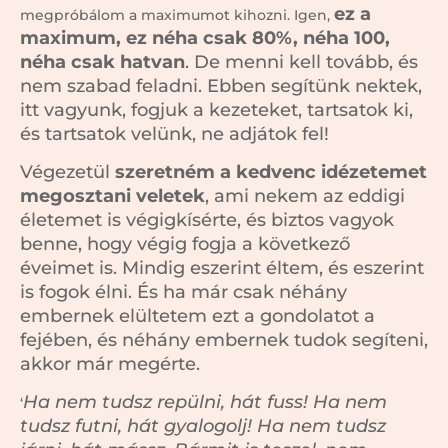
ez a
megpróbálom a maximumot kihozni. Igen,
maximum, ez néha csak 80%, néha 100,
néha csak hatvan
. De menni kell tovább, és
nem szabad feladni. Ebben segítünk nektek,
itt vagyunk, fogjuk a kezeteket, tartsatok ki,
és tartsatok velünk, ne adjátok fel!
Végezetül
szeretném a kedvenc idézetemet
megosztani veletek
, ami nekem az eddigi
életemet is végigkísérte, és biztos vagyok
benne, hogy végig fogja a következő
éveimet is. Mindig eszerint éltem, és eszerint
is fogok élni. És ha már csak néhány
embernek elültetem ezt a gondolatot a
fejében, és néhány embernek tudok segíteni,
akkor már megérte.
Ha nem tudsz repülni, hát fuss! Ha nem
‘
tudsz futni, hát gyalogolj! Ha nem tudsz