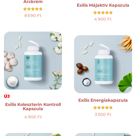
Arckrém
Exilis Májaktív Kapszula
Értékelés:
8 690
Ft
4.73
Értékelés:
4 900
Ft
/ 5
5.00
/ 5
ÚJ
Exilis Energiakapszula
Exilis Koleszterin Kontroll
Kapszula
Értékelés:
3 500
Ft
4 900
Ft
5.00
/ 5