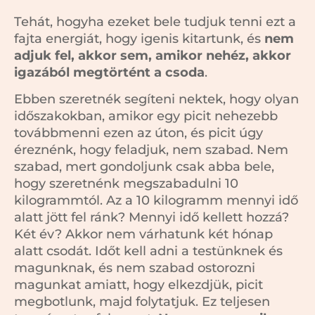
Tehát, hogyha ezeket bele tudjuk tenni ezt a
fajta energiát, hogy igenis kitartunk, és
nem
adjuk fel, akkor sem, amikor nehéz, akkor
igazából megtörtént a csoda
.
Ebben szeretnék segíteni nektek, hogy olyan
időszakokban, amikor egy picit nehezebb
továbbmenni ezen az úton, és picit úgy
éreznénk, hogy feladjuk, nem szabad. Nem
szabad, mert gondoljunk csak abba bele,
hogy szeretnénk megszabadulni 10
kilogrammtól. Az a 10 kilogramm mennyi idő
alatt jött fel ránk? Mennyi idő kellett hozzá?
Két év? Akkor nem várhatunk két hónap
alatt csodát. Időt kell adni a testünknek és
magunknak, és nem szabad ostorozni
magunkat amiatt, hogy elkezdjük, picit
megbotlunk, majd folytatjuk. Ez teljesen