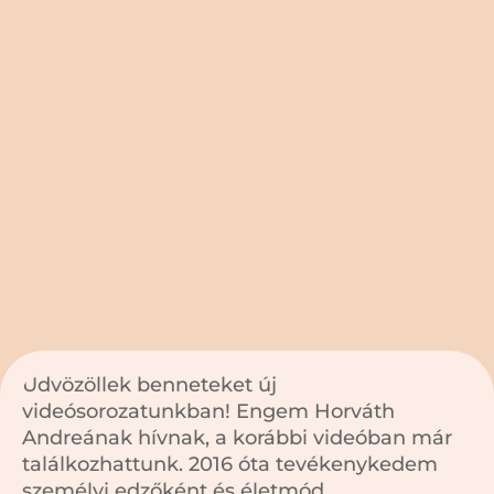
Üdvözöllek benneteket új
videósorozatunkban! Engem Horváth
Andreának hívnak, a korábbi videóban már
találkozhattunk. 2016 óta tevékenykedem
személyi edzőként és életmód