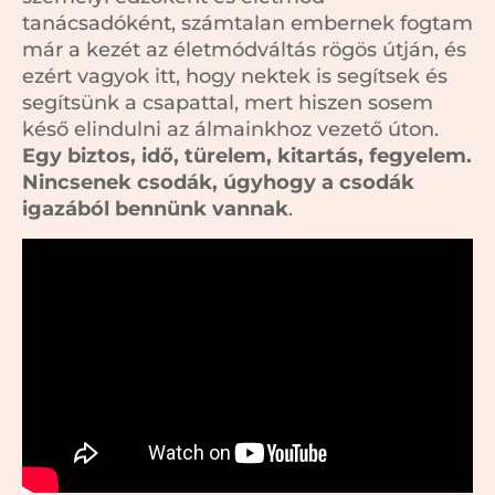
tanácsadóként, számtalan embernek fogtam
már a kezét az életmódváltás rögös útján, és
ezért vagyok itt, hogy nektek is segítsek és
segítsünk a csapattal, mert hiszen sosem
késő elindulni az álmainkhoz vezető úton.
Egy biztos, idő, türelem, kitartás, fegyelem.
Nincsenek csodák, úgyhogy a csodák
igazából bennünk vannak
.