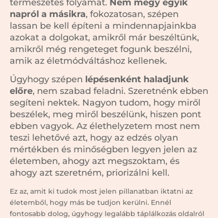
természetes folyamat.
Nem megy egyik
napról a másikra
,
fokozatosan, szépen
lassan be kell építeni a mindennapjainkba
azokat a dolgokat, amikről már beszéltünk,
amikről még rengeteget fogunk beszélni,
amik az életmódváltáshoz kellenek.
Úgyhogy szépen
lépésenként haladjunk
előre
, nem szabad feladni. Szeretnénk ebben
segíteni nektek. Nagyon tudom, hogy miről
beszélek, meg miről beszélünk, hiszen pont
ebben vagyok. Az élethelyzetem most nem
teszi lehetővé azt, hogy az edzés olyan
mértékben és minőségben legyen jelen az
életemben, ahogy azt megszoktam, és
ahogy azt szeretném, priorizálni kell.
Ez az, amit ki tudok most jelen pillanatban iktatni az
életemből, hogy más be tudjon kerülni. Ennél
fontosabb dolog, úgyhogy legalább táplálkozás oldalról