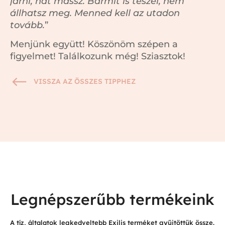
járni, hát mássz. Bármit is teszel, nem
állhatsz meg. Menned kell az utadon
tovább.
”
Menjünk együtt! Köszönöm szépen a
figyelmet! Találkozunk még! Sziasztok!
#
VISSZA AZ ÖSSZES TIPPHEZ
Legnépszerűbb termékeink
A tíz, általatok legkedveltebb Exilis terméket gyűjtöttük össze.