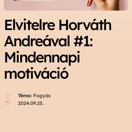
Elvitelre Horváth
Andreával #1:
Mindennapi
motiváció
Téma:
Fogyás
f
2024.09.25.
