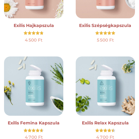
Exilis Hajkapszula
Exilis Szépségkapszula
Értékelés:
Értékelés:
4 500
Ft
5 500
Ft
4.78
4.92
/ 5
/ 5
Exilis Femina Kapszula
Exilis Relax Kapszula
Értékelés:
Értékelés:
4 700
Ft
4 700
Ft