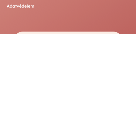
Adatvédelem

Messenger
Írj nekünk Messengeren

Telefon