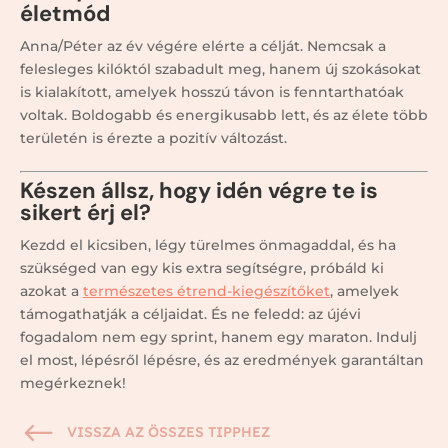
életmód
Anna/Péter az év végére elérte a célját. Nemcsak a
felesleges kilóktól szabadult meg, hanem új szokásokat
is kialakított, amelyek hosszú távon is fenntarthatóak
voltak. Boldogabb és energikusabb lett, és az élete több
területén is érezte a pozitív változást.
Készen állsz, hogy idén végre te is
sikert érj el?
Kezdd el kicsiben, légy türelmes önmagaddal, és ha
szükséged van egy kis extra segítségre, próbáld ki
azokat a
természetes étrend-kiegészítőket
, amelyek
támogathatják a céljaidat. És ne feledd: az újévi
fogadalom nem egy sprint, hanem egy maraton. Indulj
el most, lépésről lépésre, és az eredmények garantáltan
megérkeznek!
#
VISSZA AZ ÖSSZES TIPPHEZ