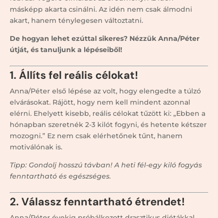
másképp akarta csinálni. Az idén nem csak álmodni
akart, hanem ténylegesen változtatni.
De hogyan lehet ezúttal sikeres? Nézzük Anna/Péter
útját, és tanuljunk a lépéseiből!
1. Állíts fel reális célokat!
Anna/Péter első lépése az volt, hogy elengedte a túlzó
elvárásokat. Rájött, hogy nem kell mindent azonnal
elérni. Ehelyett kisebb, reális célokat tűzött ki: „Ebben a
hónapban szeretnék 2-3 kilót fogyni, és hetente kétszer
mozogni.” Ez nem csak elérhetőnek tűnt, hanem
motiválónak is.
Tipp: Gondolj hosszú távban! A heti fél-egy kiló fogyás
fenntartható és egészséges.
2. Válassz fenntartható étrendet!
Anna/Péter évekig próbálkozott drasztikus diétákkal,