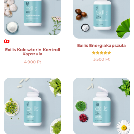
ÚJ
Exilis Energiakapszula
Exilis Koleszterin Kontroll
Kapszula
Értékelés:
3 500
Ft
4 900
Ft
5.00
/ 5