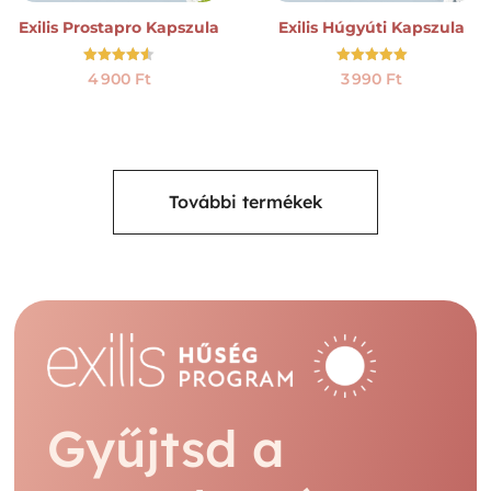
Exilis Prostapro Kapszula
Exilis Húgyúti Kapszula
Értékelés:
Értékelés:
4 900
Ft
3 990
Ft
4.50
5.00
/ 5
/ 5
További termékek
Gyűjtsd a