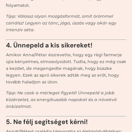
folyamatot.
Tipp: Válassz olyan mozgásformát, amit örömmel
csinálsz! Legyen az tánc, jóga, úszás vagy akár egy
intenzív séta.
4. Ünnepeld a kis sikereket!
Amikor Anna/Péter észrevette, hogy egy régi farmerje
újra kényelmes, elmosolyodott. Tudta, hogy ez még csak
a kezdet, de megengedte magának, hogy büszke
legyen. Ezek az apró sikerek adták meg az erőt, hogy
tovább haladjon az úton.
Tipp: Ne csak a mérleget figyeld! Ünnepeld a jobb
közérzetet, az energikusabb napokat és a növekvő
önbizalmat.
5. Ne félj segítséget kérni!
Annát/Pétert családja támogatta az életmódváltásban: