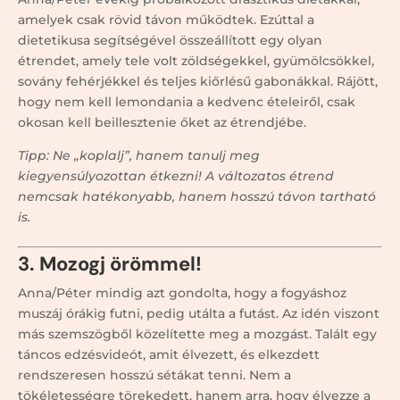
amelyek csak rövid távon működtek. Ezúttal a
dietetikusa segítségével összeállított egy olyan
étrendet, amely tele volt zöldségekkel, gyümölcsökkel,
sovány fehérjékkel és teljes kiőrlésű gabonákkal. Rájött,
hogy nem kell lemondania a kedvenc ételeiről, csak
okosan kell beillesztenie őket az étrendjébe.
Tipp: Ne „koplalj”, hanem tanulj meg
kiegyensúlyozottan étkezni! A változatos étrend
nemcsak hatékonyabb, hanem hosszú távon tartható
is.
3. Mozogj örömmel!
Anna/Péter mindig azt gondolta, hogy a fogyáshoz
muszáj órákig futni, pedig utálta a futást. Az idén viszont
más szemszögből közelítette meg a mozgást. Talált egy
táncos edzésvideót, amit élvezett, és elkezdett
rendszeresen hosszú sétákat tenni. Nem a
tökéletességre törekedett, hanem arra, hogy élvezze a