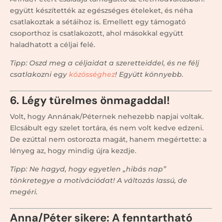
együtt készítették az egészséges ételeket, és néha
csatlakoztak a sétáihoz is. Emellett egy támogató
csoporthoz is csatlakozott, ahol másokkal együtt
haladhatott a céljai felé.
Tipp: Oszd meg a céljaidat a szeretteiddel, és ne félj
csatlakozni egy
közösséghez
! Együtt könnyebb.
6. Légy türelmes önmagaddal!
Volt, hogy Annának/Péternek nehezebb napjai voltak.
Elcsábult egy szelet tortára, és nem volt kedve edzeni.
De ezúttal nem ostorozta magát, hanem megértette: a
lényeg az, hogy mindig újra kezdje.
Tipp: Ne hagyd, hogy egyetlen „hibás nap”
tönkretegye a motivációdat! A változás lassú, de
megéri.
Anna/Péter sikere: A fenntartható