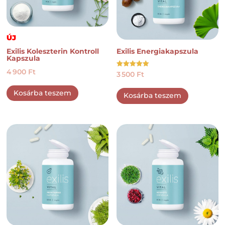
ÚJ
Exilis Koleszterin Kontroll
Exilis Energiakapszula
Kapszula
4 900
Ft
Értékelés:
3 500
Ft
5.00
/ 5
Kosárba teszem
Kosárba teszem