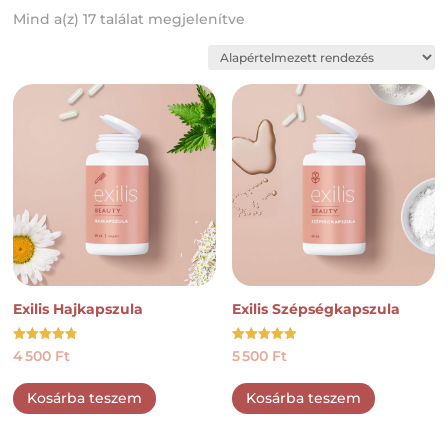
Mind a(z) 17 találat megjelenítve
Exilis Hajkapszula
Exilis Szépségkapszula
Értékelés:
Értékelés:
4 500
Ft
5 500
Ft
4.78
4.92
/ 5
/ 5
Kosárba teszem
Kosárba teszem