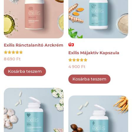
ÚJ
Exilis Ránctalanító Arckrém
Exilis Májaktív Kapszula
Értékelés:
8 690
Ft
4.73
/ 5
Értékelés:
4 900
Ft
5.00
Kosárba teszem
/ 5
Kosárba teszem