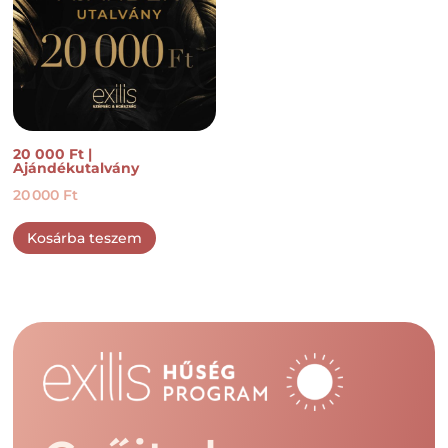
20 000 Ft |
Ajándékutalvány
20 000
Ft
Kosárba teszem