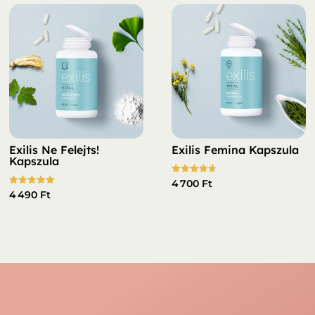
Exilis Ne Felejts!
Exilis Femina Kapszula
Kapszula
Értékelés:
4 700
Ft
4.61
Értékelés:
4 490
Ft
/ 5
5.00
/ 5