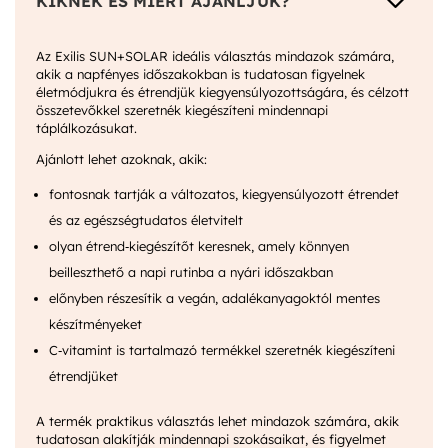
3
KIKNEK ÉS MIÉRT AJÁNLJUK?
Az Exilis SUN+SOLAR ideális választás mindazok számára,
akik a napfényes időszakokban is tudatosan figyelnek
életmódjukra és étrendjük kiegyensúlyozottságára, és célzott
összetevőkkel szeretnék kiegészíteni mindennapi
táplálkozásukat.
Ajánlott lehet azoknak, akik:
fontosnak tartják a változatos, kiegyensúlyozott étrendet
és az egészségtudatos életvitelt
olyan étrend‑kiegészítőt keresnek, amely könnyen
beilleszthető a napi rutinba a nyári időszakban
előnyben részesítik a vegán, adalékanyagoktól mentes
készítményeket
C‑vitamint is tartalmazó termékkel szeretnék kiegészíteni
étrendjüket
A termék praktikus választás lehet mindazok számára, akik
tudatosan alakítják mindennapi szokásaikat, és figyelmet