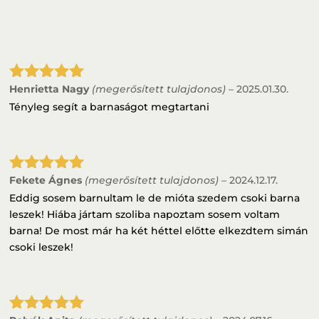
Henrietta Nagy
(megerősített tulajdonos)
–
2025.01.30.
Értékelés:
5
/ 5
Tényleg segít a barnaságot megtartani
Fekete Ágnes
(megerősített tulajdonos)
–
2024.12.17.
Értékelés:
5
/ 5
Eddig sosem barnultam le de mióta szedem csoki barna
leszek! Hiába jártam szoliba napoztam sosem voltam
barna! De most már ha két héttel előtte elkezdtem simán
csoki leszek!