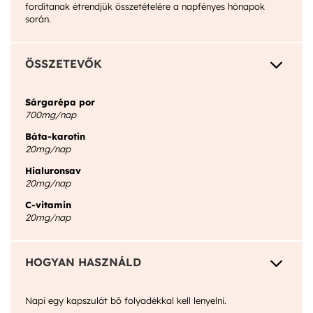
fordítanak étrendjük összetételére a napfényes hónapok
során.
3
ÖSSZETEVŐK
Sárgarépa por
700mg/nap
Báta-karotin
20mg/nap
Hialuronsav
20mg/nap
C-vitamin
20mg/nap
3
HOGYAN HASZNÁLD
Napi egy kapszulát bő folyadékkal kell lenyelni.