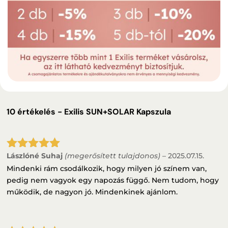
10 értékelés -
Exilis SUN+SOLAR Kapszula
Lászlóné Suhaj
(megerősített tulajdonos)
–
2025.07.15.
Értékelés:
5
/ 5
Mindenki rám csodálkozik, hogy milyen jó színem van,
pedig nem vagyok egy napozás függő. Nem tudom, hogy
működik, de nagyon jó. Mindenkinek ajánlom.