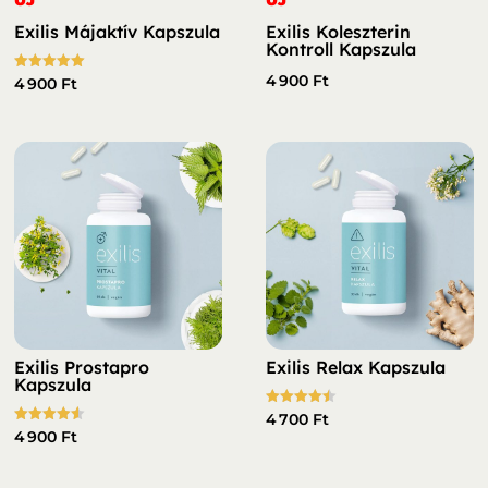
Exilis Májaktív Kapszula
Exilis Koleszterin
Kontroll Kapszula
4 900
Ft
Értékelés:
4 900
Ft
5.00
/ 5
Exilis Prostapro
Exilis Relax Kapszula
Kapszula
Értékelés:
4 700
Ft
4.50
Értékelés:
4 900
Ft
/ 5
4.50
/ 5