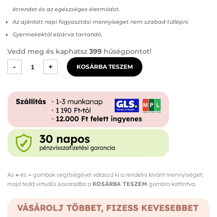
étrendet és az egészséges életmódot.
Az ajánlott napi fogyasztási mennyiséget nem szabad túllépni.
Gyermekektől elzárva tartandó.
Vedd meg és kaphatsz
399
hűségpontot!
Exilis
-
+
KOSÁRBA TESZEM
SUN+SOLAR
Kapszula
mennyiség
Az
+
és
–
gombok segítségével válaszd ki a rendelni kívánt mennyiséget,
majd tedd virtuális kosaradba a
KOSÁRBA TESZEM
gombra kattintva.