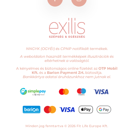
NNGYK (OGYÉI) és CPNP notifikált termékek.
A weboldalon használt termékképek illusztrációk és
eltérhetnek a valóságtól.
A kényelmes és biztonságos online fizetést az
OTP Mobil
Kft.
és a
Barion Payment Zrt.
biztosítja.
Bankkártya adatai áruházunkhoz nem jutnak el.
Vedd meg és kaphatsz
399
hűségpontot!
Minden jog fenntartva © 2026 Fit Life Europe Kft.
Exilis
-
+
KOSÁRBA TESZEM