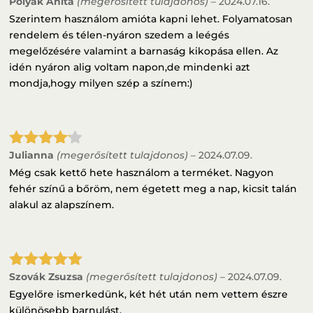
Polyák Anita
(megerősített tulajdonos)
–
2024.07.16.
Értékelés:
5
/ 5
Szerintem használom amióta kapni lehet. Folyamatosan
rendelem és télen-nyáron szedem a leégés
megelőzésére valamint a barnaság kikopása ellen. Az
idén nyáron alig voltam napon,de mindenki azt
mondja,hogy milyen szép a színem:)
Julianna
(megerősített tulajdonos)
–
2024.07.09.
Értékelé
s:
4
/ 5
Még csak kettő hete használom a terméket. Nagyon
fehér színű a bőröm, nem égetett meg a nap, kicsit talán
alakul az alapszínem.
Szovák Zsuzsa
(megerősített tulajdonos)
–
2024.07.09.
Értékelés:
5
/ 5
Egyelőre ismerkedünk, két hét után nem vettem észre
különösebb barnulást.