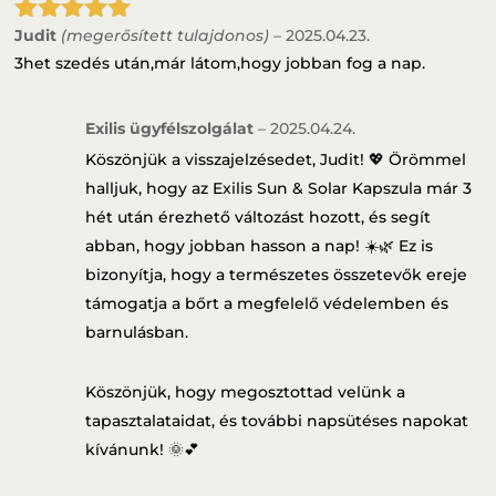
Judit
(megerősített tulajdonos)
–
2025.04.23.
Értékelés:
5
/ 5
3het szedés után,már látom,hogy jobban fog a nap.
Exilis ügyfélszolgálat
–
2025.04.24.
Köszönjük a visszajelzésedet, Judit! 💖 Örömmel
halljuk, hogy az Exilis Sun & Solar Kapszula már 3
hét után érezhető változást hozott, és segít
abban, hogy jobban hasson a nap! ☀️🌿 Ez is
bizonyítja, hogy a természetes összetevők ereje
támogatja a bőrt a megfelelő védelemben és
barnulásban.
Köszönjük, hogy megosztottad velünk a
tapasztalataidat, és további napsütéses napokat
kívánunk! 🌞💕