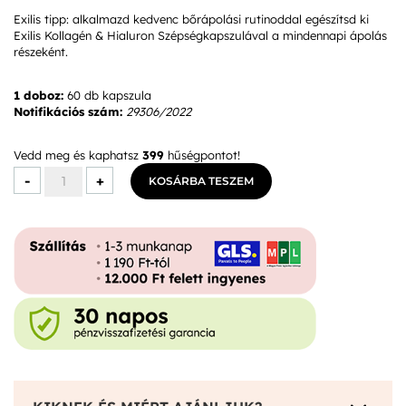
Exilis tipp: alkalmazd kedvenc bőrápolási rutinoddal egészítsd ki
Exilis Kollagén & Hialuron Szépségkapszulával a mindennapi ápolás
részeként.
1 doboz:
60 db kapszula
Notifikációs szám:
29306/2022
Vedd meg és kaphatsz
399
hűségpontot!
Exilis
-
+
KOSÁRBA TESZEM
SUN+SOLAR
Kapszula
mennyiség