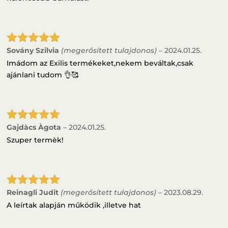
Sovány Szilvia
(megerősített tulajdonos)
–
2024.01.25.
Értékelés:
5
/ 5
Imádom az Exilis termékeket,nekem beváltak,csak
ajánlani tudom 👌🥰
Gajdàcs Àgota
–
2024.01.25.
Értékelés:
5
/ 5
Szuper termèk!
Reinagli Judit
(megerősített tulajdonos)
–
2023.08.29.
Értékelés:
5
/ 5
A leírtak alapján működik ,illetve hat