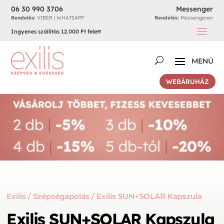
06 30 990 3706
Messenger
Rendelés:
VIBER | WHATSAPP
Rendelés:
Messengeren
Ingyenes szállítás 12.000 Ft felett
WEBÁRUHÁZ
Exilis
/
Szépségápolás
/ Exilis SUN+SOLAR Kapszula
Exilis SUN+SOLAR Kapszula