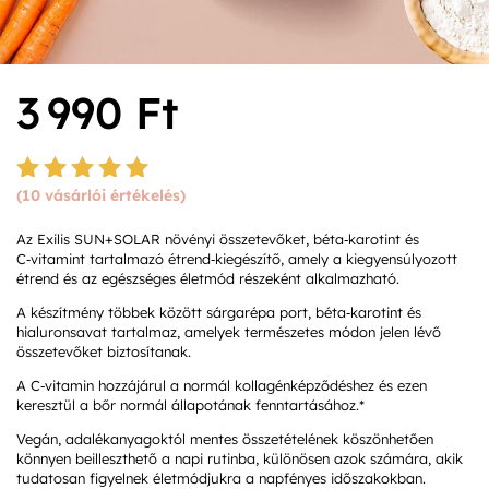
3 990
Ft
(
10
vásárlói értékelés)
Értékelé
s
4.90
Az Exilis SUN+SOLAR növényi összetevőket, béta‑karotint és
az 5-ből,
C‑vitamint tartalmazó étrend‑kiegészítő, amely a kiegyensúlyozott
értékelé
étrend és az egészséges életmód részeként alkalmazható.
s
alapján
A készítmény többek között sárgarépa port, béta‑karotint és
hialuronsavat tartalmaz, amelyek természetes módon jelen lévő
összetevőket biztosítanak.
A C‑vitamin hozzájárul a normál kollagénképződéshez és ezen
keresztül a bőr normál állapotának fenntartásához.*
Vegán, adalékanyagoktól mentes összetételének köszönhetően
könnyen beilleszthető a napi rutinba, különösen azok számára, akik
tudatosan figyelnek életmódjukra a napfényes időszakokban.