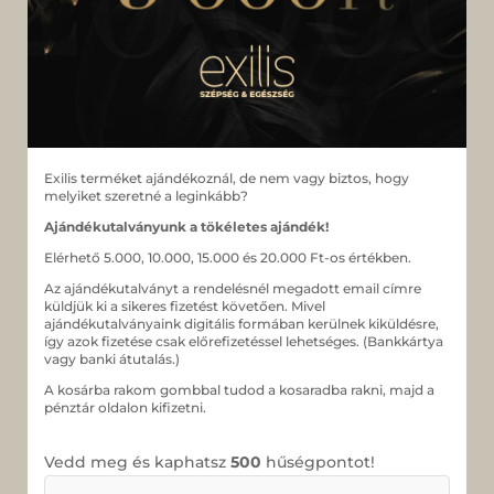
Exilis terméket ajándékoznál, de nem vagy biztos, hogy
melyiket szeretné a leginkább?
Ajándékutalványunk a tökéletes ajándék!
Elérhető 5.000, 10.000, 15.000 és 20.000 Ft-os értékben.
Az ajándékutalványt a rendelésnél megadott email címre
küldjük ki a sikeres fizetést követően. Mivel
ajándékutalványaink digitális formában kerülnek kiküldésre,
így azok fizetése csak előrefizetéssel lehetséges. (Bankkártya
vagy banki átutalás.)
A kosárba rakom gombbal tudod a kosaradba rakni, majd a
pénztár oldalon kifizetni.
Vedd meg és kaphatsz
500
hűségpontot!