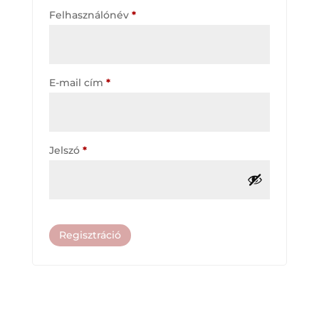
Kötelező
Felhasználónév
*
Kötelező
E-mail cím
*
Kötelező
Jelszó
*
Regisztráció