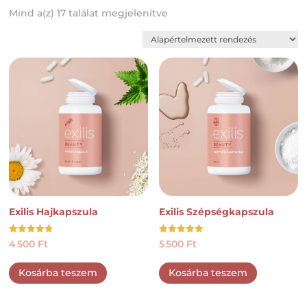
Mind a(z) 17 találat megjelenítve
Exilis Hajkapszula
Exilis Szépségkapszula
Értékelés:
Értékelés:
4 500
Ft
5 500
Ft
4.78
4.92
/ 5
/ 5
Kosárba teszem
Kosárba teszem