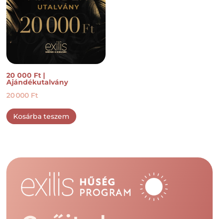
20 000 Ft |
Ajándékutalvány
20 000
Ft
Kosárba teszem