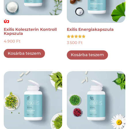
ÚJ
Exilis Koleszterin Kontroll
Exilis Energiakapszula
Kapszula
4 900
Ft
Értékelés:
3 500
Ft
5.00
/ 5
Kosárba teszem
Kosárba teszem