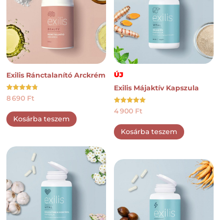
ÚJ
Exilis Ránctalanító Arckrém
Exilis Májaktív Kapszula
Értékelés:
8 690
Ft
4.73
/ 5
Értékelés:
4 900
Ft
5.00
Kosárba teszem
/ 5
Kosárba teszem