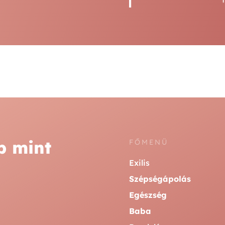
b mint
FŐMENÜ
Exilis
Szépségápolás
Egészség
Baba