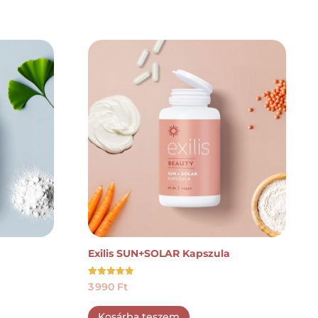
Exilis SUN+SOLAR Kapszula
Értékelés:
3 990
Ft
4.90
/ 5
Kosárba teszem