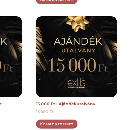
y
15 000 Ft | Ajándékutalvány
15 000
Ft
Kosárba teszem