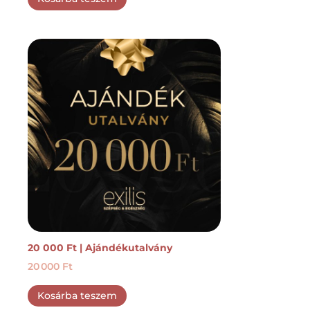
was:
is:
2 900 Ft.
2 030 Ft.
20 000 Ft | Ajándékutalvány
20 000
Ft
Kosárba teszem