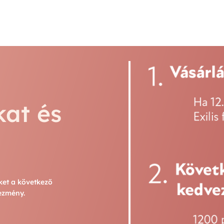
kat és
ket a következő
vezmény.