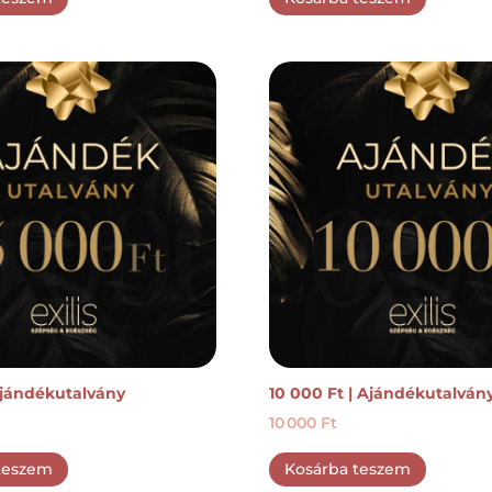
Ajándékutalvány
10 000 Ft | Ajándékutalván
10 000
Ft
teszem
Kosárba teszem