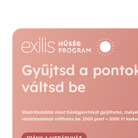
Gyűjtsd a ponto
váltsd be
Vásárlásaiddal most hűségpontokat gyűjthetsz, melye
vásárlásaidnál válthatsz be. 1000 pont = 1000 Ft ked
IRÁNY A WEBÁRUHÁZ