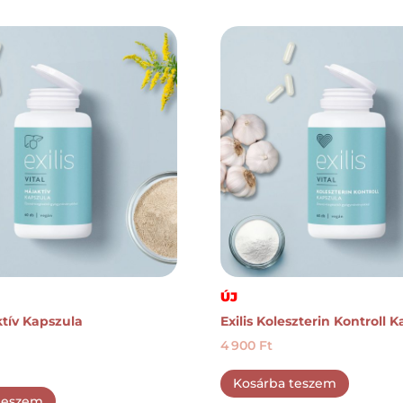
ÚJ
ktív Kapszula
Exilis Koleszterin Kontroll 
4 900
Ft
Kosárba teszem
teszem