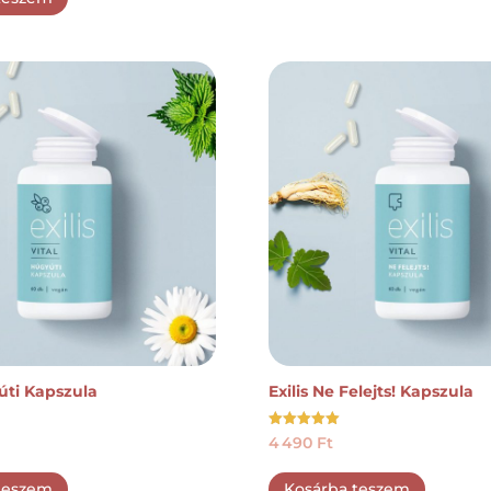
yúti Kapszula
Exilis Ne Felejts! Kapszula
Értékelés:
4 490
Ft
5.00
/ 5
teszem
Kosárba teszem