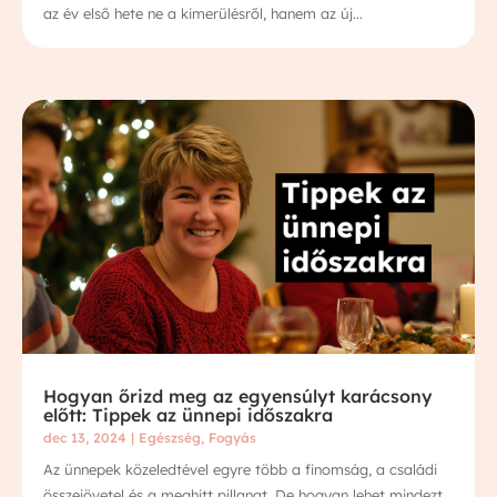
az év első hete ne a kimerülésről, hanem az új...
Hogyan őrizd meg az egyensúlyt karácsony
előtt: Tippek az ünnepi időszakra
dec 13, 2024
|
Egészség
,
Fogyás
Az ünnepek közeledtével egyre több a finomság, a családi
összejövetel és a meghitt pillanat. De hogyan lehet mindezt