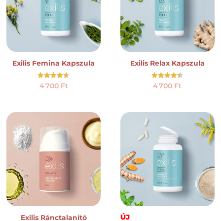
Exilis Femina Kapszula
Exilis Relax Kapszula
Értékelés:
Értékelés:
4 700
Ft
4 700
Ft
4.61
4.50
/ 5
/ 5
ÚJ
Exilis Ránctalanító