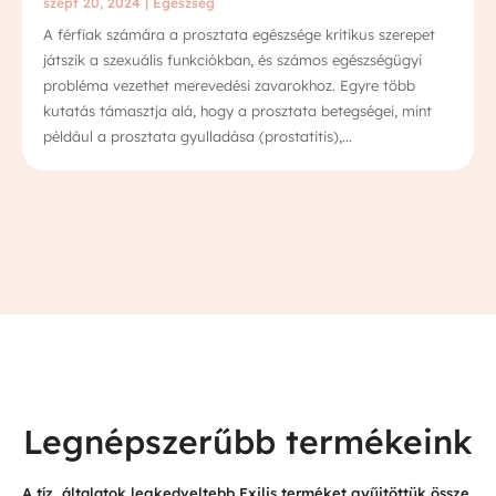
szept 20, 2024
|
Egészség
A férfiak számára a prosztata egészsége kritikus szerepet
játszik a szexuális funkciókban, és számos egészségügyi
probléma vezethet merevedési zavarokhoz. Egyre több
kutatás támasztja alá, hogy a prosztata betegségei, mint
például a prosztata gyulladása (prostatitis),...
Legnépszerűbb termékeink
A tíz, általatok legkedveltebb Exilis terméket gyűjtöttük össze.