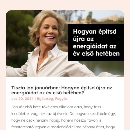
Tiszta lap januárban: Hogyan építsd újra az
energiáidat az év első hetében?
dec 20, 2024
|
Egészség
,
Fogyás
Január első hete tökéletes alkalom arra, hogy friss
lendülettel vágj neki az új évnek. De hogyan kezdj bele úgy,
hogy ne csak néhány napig, hanem hosszú távon is
fenntartható legyen a motivációd? Íme néhány ötlet, hogy