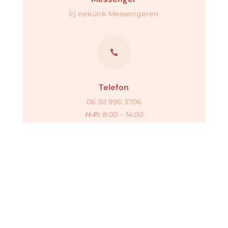
Írj nekünk Messengeren

Telefon
06 30 990 3706
H-P:
8:00 – 14:00

Email
info@exilis.hu