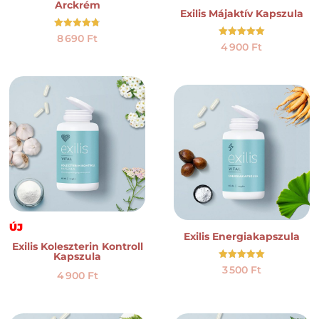
Arckrém
Exilis Májaktív Kapszula
Értékelés:
8 690
Ft
4.73
Értékelés:
4 900
Ft
/ 5
5.00
/ 5
ÚJ
Exilis Energiakapszula
Exilis Koleszterin Kontroll
Kapszula
Értékelés:
3 500
Ft
4 900
Ft
5.00
/ 5