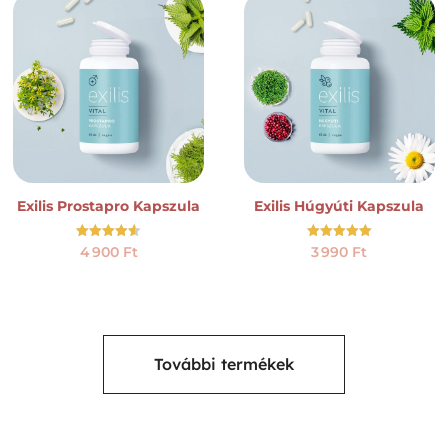
Exilis Prostapro Kapszula
Exilis Húgyúti Kapszula
Értékelés:
Értékelés:
4 900
Ft
3 990
Ft
4.50
5.00
/ 5
/ 5
További termékek