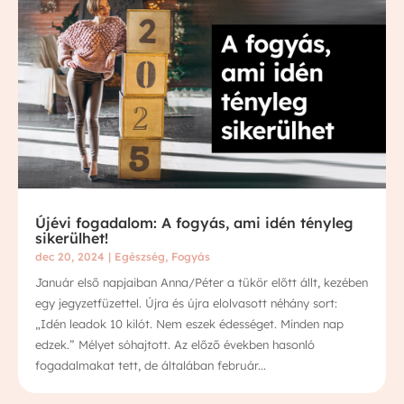
Újévi fogadalom: A fogyás, ami idén tényleg
sikerülhet!
dec 20, 2024
|
Egészség
,
Fogyás
Január első napjaiban Anna/Péter a tükör előtt állt, kezében
egy jegyzetfüzettel. Újra és újra elolvasott néhány sort:
„Idén leadok 10 kilót. Nem eszek édességet. Minden nap
edzek.” Mélyet sóhajtott. Az előző években hasonló
fogadalmakat tett, de általában február...