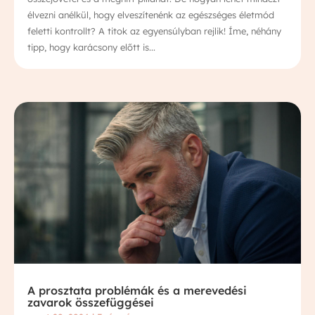
élvezni anélkül, hogy elveszítenénk az egészséges életmód
feletti kontrollt? A titok az egyensúlyban rejlik! Íme, néhány
tipp, hogy karácsony előtt is...
A prosztata problémák és a merevedési
zavarok összefüggései