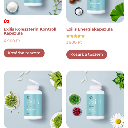
ÚJ
Exilis Koleszterin Kontroll
Exilis Energiakapszula
Kapszula
4 900
Ft
Értékelés:
3 500
Ft
5.00
/ 5
Kosárba teszem
Kosárba teszem