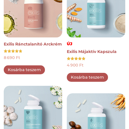
ÚJ
Exilis Ránctalanító Arckrém
Exilis Májaktív Kapszula
Értékelés:
8 690
Ft
4.73
/ 5
Értékelés:
4 900
Ft
5.00
Kosárba teszem
/ 5
Kosárba teszem