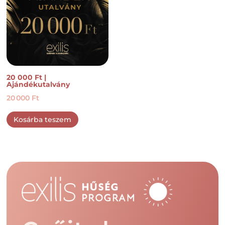
20 000 Ft |
Ajándékutalvány
20 000
Ft
Kosárba teszem