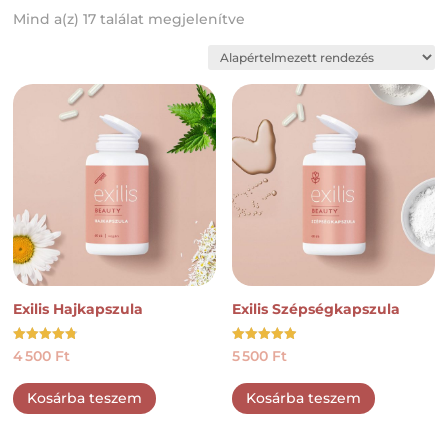
Mind a(z) 17 találat megjelenítve
Exilis Hajkapszula
Exilis Szépségkapszula
Értékelés:
Értékelés:
4 500
Ft
5 500
Ft
4.78
4.92
/ 5
/ 5
Kosárba teszem
Kosárba teszem