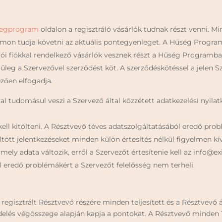
usegprogram
oldalon a regisztráló vásárlók tudnak részt venni. Mi
on tudja követni az aktuális pontegyenleget. A Hűség Programb
nálói fiókkal rendelkező vásárlók vesznek részt a Hűség Programba
jűleg a Szervezővel szerződést köt. A szerződéskötéssel a jelen Sz
zően elfogadja.
al tudomásul veszi a Szervező által közzétett adatkezelési nyilat
ell kitölteni. A Résztvevő téves adatszolgáltatásából eredő prob
öltött jelentkezéseket minden külön értesítés nélkül figyelmen 
mely adata változik, erről a Szervezőt értesítenie kell az info@ex
l eredő problémákért a Szervezőt felelősség nem terheli.
egisztrált Résztvevő részére minden teljesített és a Résztvevő ál
ndelés végösszege alapján kapja a pontokat. A Résztvevő minden 