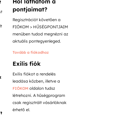
e
Hol láthatom a
pontjaimat?
st
Regisztrációt követően a
t
FIÓKOM > HŰSÉGPONTJAIM
menüben tudod megnézni az
aktuális pontegyenleged.
Tovább a fiókodhoz
Exilis fiók
Exilis fiókot a rendelés
z
leadása közben, illetve a
oldalon tudsz
FIÓKOM
létrehozni. A hűségprogram
csak regisztrált vásárlóknak
érhető el.
Ft