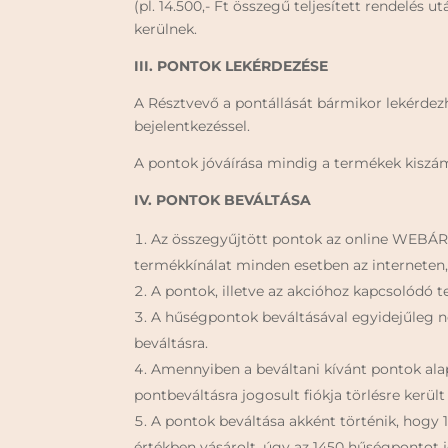
(pl. 14.500,- Ft összegű teljesített rendelés 
kerülnek.
III.
PONTOK LEKÉRDEZÉSE
A Résztvevő a pontállását bármikor lekérd
bejelentkezéssel.
A pontok jóváírása mindig a termékek kiszá
IV.
PONTOK BEVÁLTÁSA
Az összegyűjtött pontok az online WEBÁ
termékkínálat minden esetben az interneten, 
A pontok, illetve az akcióhoz kapcsolódó
A hűségpontok beváltásával egyidejűleg 
beváltásra.
Amennyiben a beváltani kívánt pontok ala
pontbeváltásra jogosult fiókja törlésre kerül
A pontok beváltása akként történik, hogy 
értékben vásárolt, úgy az 1450 hűségpontot j