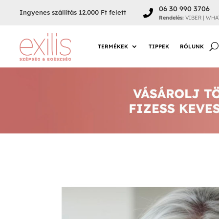
06 30 990 3706

Ingyenes szállítás 12.000 Ft felett
Rendelés:
VIBER | WHA
TERMÉKEK
TIPPEK
RÓLUNK