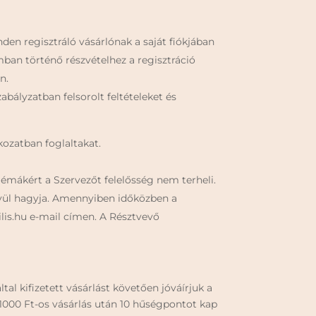
nden regisztráló vásárlónak a saját fiókjában
an történő részvételhez a regisztráció
n.
abályzatban felsorolt feltételeket és
kozatban foglaltakat.
lémákért a Szervezőt felelősség nem terheli.
kívül hagyja. Amennyiben időközben a
ilis.hu e-mail címen. A Résztvevő
tal kifizetett vásárlást követően jóváírjuk a
1000 Ft-os vásárlás után 10 hűségpontot kap