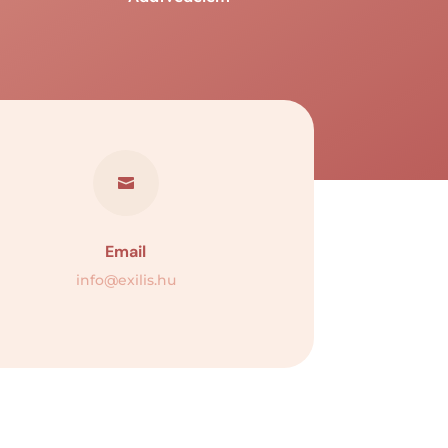

Email
info@exilis.hu