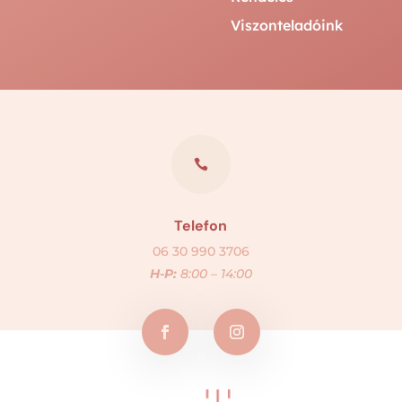
Viszonteladóink

Telefon
06 30 990 3706
H-P:
8:00 – 14:00