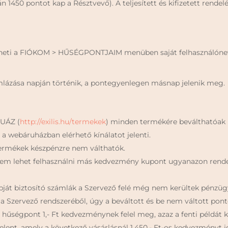
után 1450 pontot kap a Résztvevő). A teljesített és kifizetett rend
ezheti a FIÓKOM > HŰSÉGPONTJAIM menüben saját felhasználóne
mlázása napján történik, a pontegyenlegen másnap jelenik meg.
RUÁZ (
http://exilis.hu/termekek
) minden termékére beválthatóak (
a webáruházban elérhető kínálatot jelenti.
 termékek készpénzre nem válthatók.
nem lehet felhasználni más kedvezmény kupont ugyanazon rende
pját biztosító számlák a Szervező felé még nem kerültek pénzüg
t a Szervező rendszeréből, úgy a beváltott és be nem váltott ponto
1 hűségpont 1,- Ft kedvezménynek felel meg, azaz a fenti példát
elent, amely a következő vásárlásnál 1.450,- Ft-os kedvezményt je