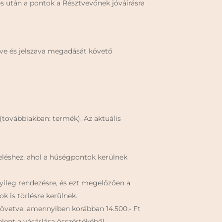
elés után a pontok a Résztvevőnek jóváírásra
ve és jelszava megadását követő
továbbiakban: termék). Az aktuális
léshez, ahol a hűségpontok kerülnek
yileg rendezésre, és ezt megelőzően a
k is törlésre kerülnek.
 követve, amennyiben korábban 14.500,- Ft
lent a vásárlása összértékéből.