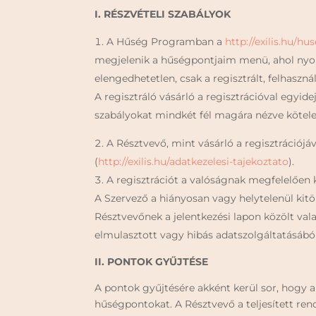
I. RÉSZVÉTELI SZABÁLYOK
A Hűség Programban a
http://exilis.hu/h
megjelenik a hűségpontjaim menü, ahol nyom
elengedhetetlen, csak a regisztrált, felhasz
A regisztráló vásárló a regisztrációval egyide
szabályokat mindkét fél magára nézve kötele
A Résztvevő, mint vásárló a regisztrációjáv
(
http://exilis.hu/adatkezelesi-tajekoztato
).
A regisztrációt a valóságnak megfelelően k
A Szervező a hiányosan vagy helytelenül kit
Résztvevőnek a jelentkezési lapon közölt vala
elmulasztott vagy hibás adatszolgáltatásábó
II. PONTOK GYŰJTÉSE
A pontok gyűjtésére akként kerül sor, hogy a r
hűségpontokat. A Résztvevő a teljesített re