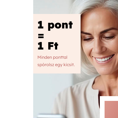
1 pont
=
1 Ft
Minden ponttal
spórolsz egy kicsit.