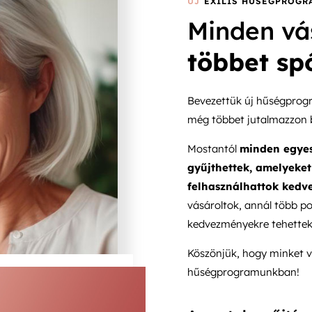
ÚJ
EXILIS HŰSÉGPROGR
Minden vá
többet spó
Bevezettük új hűségprog
még többet jutalmazzon 
Mostantól
minden egyes
gyűjthettek, amelyeket
felhasználhattok kedv
vásároltok, annál több p
kedvezményekre tehettek 
Köszönjük, hogy minket vá
hűségprogramunkban!