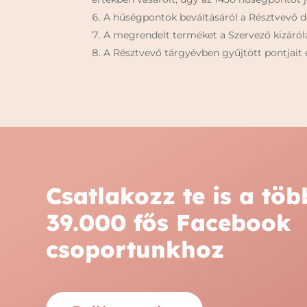
A hűségpontok beváltásáról a Résztvevő dö
A megrendelt terméket a Szervező kizáról
A Résztvevő tárgyévben gyűjtött pontjait 
Csatlakozz te is a töb
39.000 fős Facebook
csoportunkhoz