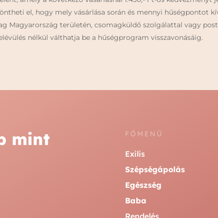
ntheti el, hogy mely vásárlása során és mennyi hűségpontot kív
ag Magyarország területén, csomagküldő szolgálattal vagy posta
elévülés nélkül válthatja be a hűségprogram visszavonásáig.
b mint
FŐMENÜ
Exilis
Szépségápolás
Egészség
Baba
Rendelés