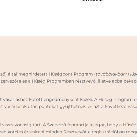
rvező) által meghirdetett Hűségpont Program (
továbbiakban: Hű
 Szervezőre és a Hűség Programban résztvevő, illetve abba beka
ot vásárláshoz kötött engedményként kezeli. A Hűség Program e
vásárlások után pontokat gyűjthetnek, és azt a következő vásárl
 visszavonásig tart. A Szervező fenntartja a jogot, hogy a Hűs
ben köteles értesíteni minden Résztvevőt a regisztrációban meg