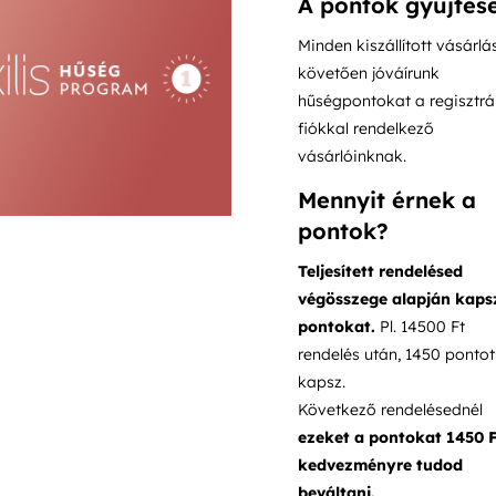
A pontok gyűjtés
Minden kiszállított vásárlá
követően jóváírunk
hűségpontokat a regisztrál
fiókkal rendelkező
vásárlóinknak.
Mennyit érnek a
pontok?
Teljesített rendelésed
végösszege alapján kaps
pontokat.
Pl. 14500 Ft
rendelés után, 1450 pontot
kapsz.
Következő rendelésednél
ezeket a pontokat 1450 
kedvezményre tudod
beváltani.