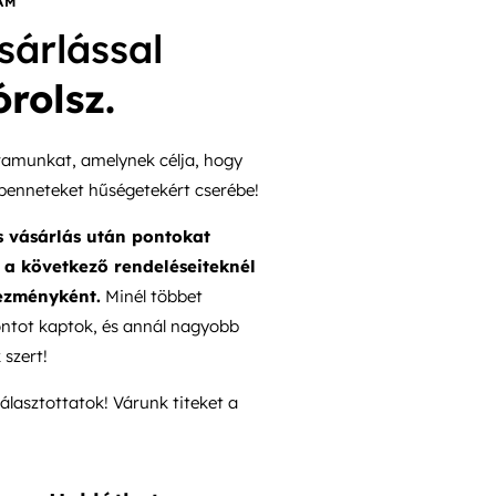
AM
sárlással
rolsz.
ramunkat, amelynek célja, hogy
benneteket hűségetekért cserébe!
 vásárlás után pontokat
 a következő rendeléseiteknél
ezményként.
Minél többet
ontot kaptok, és annál nagyobb
szert!
lasztottatok! Várunk titeket a