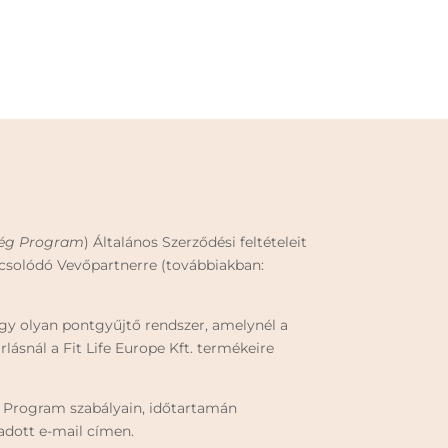
ség Program
) Általános Szerződési feltételeit
pcsolódó Vevőpartnerre (továbbiakban:
gy olyan pontgyűjtő rendszer, amelynél a
ásnál a Fit Life Europe Kft. termékeire
ég Program szabályain, időtartamán
adott e-mail címen.