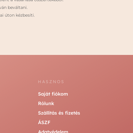
án beváltani.
i úton kézbesíti.
HASZNOS
Saját fiókom
Rólunk
Szállítás és fizetés
ÁSZF
Adatvédelem